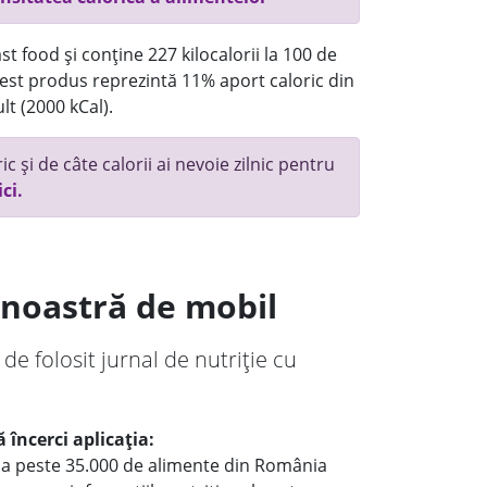
t food și conține 227 kilocalorii la 100 de
st produs reprezintă 11% aport caloric din
lt (2000 kCal).
c și de câte calorii ai nevoie zilnic pentru
ici.
a noastră de mobil
 de folosit jurnal de nutriție cu
 încerci aplicația:
le a peste 35.000 de alimente din România