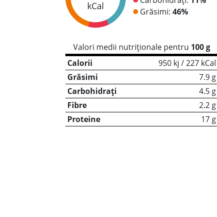
kCal
Grăsimi:
46%
Valori medii nutriționale pentru
100 g
Calorii
950 kj / 227 kCal
Grăsimi
7.9 g
Carbohidrați
4.5 g
Fibre
2.2 g
Proteine
17 g