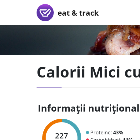
eat & track
Calorii Mici c
Informații nutriționa
Proteine:
43%
227
Carbohidrați:
11%