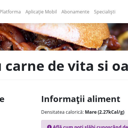
(current)
(current)
Platforma
Aplicație Mobil
Abonamente
Specialiști
u carne de vita si 
le
Informații aliment
Densitatea calorică:
Mare (2.27kCal/g)
Află cum poți slăbi cunoscând de