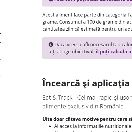
Acest aliment face parte din categoria Fas
grame. Consumul a 100 de grame din ace
cantitatea zilnică estimată pentru un adu
Dacă vrei să afli necesarul tău calori
a-ți atinge obiectivul,
îl poți calcula a
Încearcă și aplicați
Eat & Track - Cel mai rapid și ușor
alimente exclusiv din România
Uite doar câteva motive pentru care să
Ai acces la informațiile nutriționa