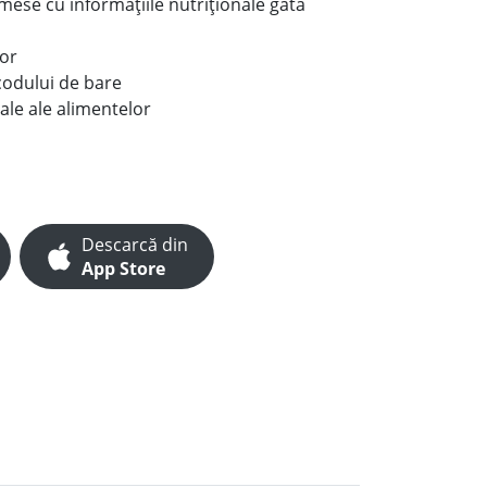
e mese cu informațiile nutriționale gata
lor
codului de bare
ale ale alimentelor
Descarcă din
App Store