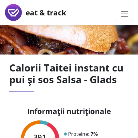
eat & track
Calorii Taitei instant cu
pui și sos Salsa - Glads
Informații nutriționale
Proteine:
7%
391