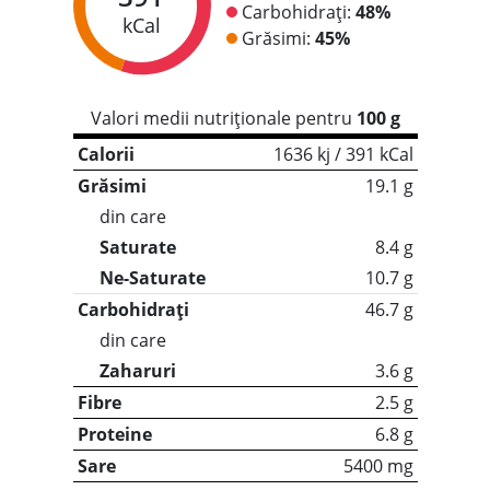
Carbohidrați:
48%
kCal
Grăsimi:
45%
Valori medii nutriționale pentru
100 g
Calorii
1636 kj / 391 kCal
Grăsimi
19.1 g
din care
Saturate
8.4 g
Ne-Saturate
10.7 g
Carbohidrați
46.7 g
din care
Zaharuri
3.6 g
Fibre
2.5 g
Proteine
6.8 g
Sare
5400 mg