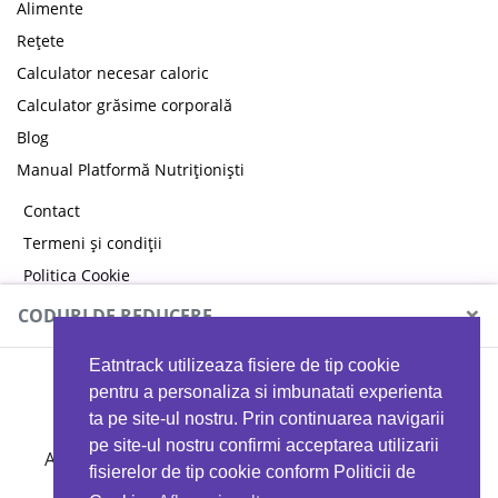
Alimente
Rețete
Calculator necesar caloric
Calculator grăsime corporală
Blog
Manual Platformă Nutriționiști
Contact
Termeni și condiții
Politica Cookie
Politica de confidențialitate
×
CODURI DE REDUCERE
Eatntrack utilizeaza fisiere de tip cookie
MYPROTEIN
pentru a personaliza si imbunatati experienta
ta pe site-ul nostru. Prin continuarea navigarii
pe site-ul nostru confirmi acceptarea utilizarii
Ai
40%
reducere la orice comandă folosind codul
fisierelor de tip cookie conform Politicii de
EATTRACK