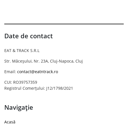
Date de contact
EAT & TRACK S.R.L
Str. Măceșului, Nr. 23A, Cluj-Napoca, Cluj
Email:
contact@eatntrack.ro
CUI: RO39757359
Registrul Comerțului: J12/1798/2021
Navigație
Acasă