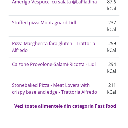
Amerigo Vespucci cu salata @LaPiadina
87.6
kCal
Stuffed pizza Montagnard Lidl
237
kCal
Pizza Margherita fără gluten - Trattoria
259
Alfredo
kCal
Calzone Provolone-Salami-Ricotta - Lidl
294
kCal
Stonebaked Pizza - Meat Lovers with
211
crispy base and edge - Trattoria Alfredo
kCal
Vezi toate alimentele din categoria Fast food