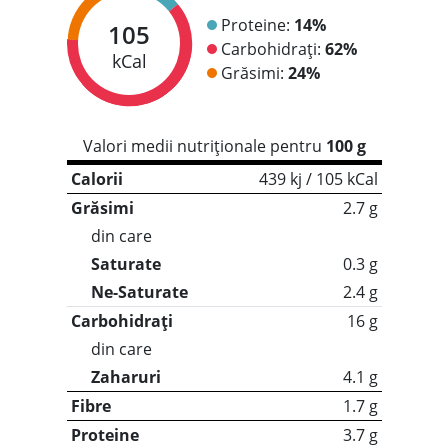
Proteine:
14%
105
Carbohidrați:
62%
kCal
Grăsimi:
24%
Valori medii nutriționale pentru
100 g
Calorii
439 kj / 105 kCal
Grăsimi
2.7 g
din care
Saturate
0.3 g
Ne-Saturate
2.4 g
Carbohidrați
16 g
din care
Zaharuri
4.1 g
Fibre
1.7 g
Proteine
3.7 g