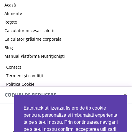
Acasă
Alimente
Rețete
Calculator necesar caloric
Calculator grăsime corporală
Blog
Manual Platformă Nutriționiști
Contact
Termeni și condiții
Politica Cookie
Politica de confidențialitate
×
CODURI DE REDUCERE
Eatntrack utilizeaza fisiere de tip cookie
MYPROTEIN
pentru a personaliza si imbunatati experienta
ta pe site-ul nostru. Prin continuarea navigarii
pe site-ul nostru confirmi acceptarea utilizarii