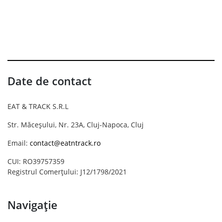
Date de contact
EAT & TRACK S.R.L
Str. Măceșului, Nr. 23A, Cluj-Napoca, Cluj
Email:
contact@eatntrack.ro
CUI: RO39757359
Registrul Comerțului: J12/1798/2021
Navigație