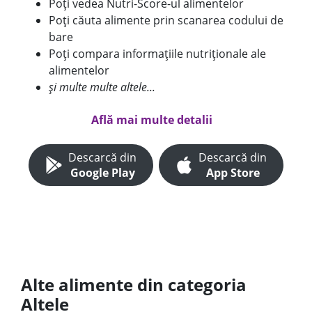
Poți vedea Nutri-Score-ul alimentelor
Poți căuta alimente prin scanarea codului de
bare
Poți compara informațiile nutriționale ale
alimentelor
și multe multe altele...
Află mai multe detalii
Descarcă din
Descarcă din
Google Play
App Store
Alte alimente din categoria
Altele