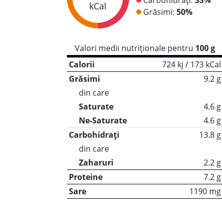
kCal
Grăsimi:
50%
Valori medii nutriționale pentru
100 g
Calorii
724 kj / 173 kCal
Grăsimi
9.2 g
din care
Saturate
4.6 g
Ne-Saturate
4.6 g
Carbohidrați
13.8 g
din care
Zaharuri
2.2 g
Proteine
7.2 g
Sare
1190 mg