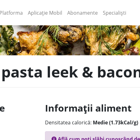
(current)
(current)
Platforma
Aplicație Mobil
Abonamente
Specialiști
 pasta leek & bacon 
le
Informații aliment
Densitatea calorică:
Medie (1.73kCal/g)
Află cum poți slăbi cunoscând de