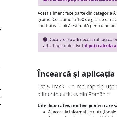
Acest aliment face parte din categoria Alt
grame. Consumul a 100 de grame din ace
cantitatea zilnică estimată pentru un adu
Dacă vrei să afli necesarul tău calori
a-ți atinge obiectivul,
îl poți calcula a
Încearcă și aplicați
Eat & Track - Cel mai rapid și ușor
alimente exclusiv din România
Uite doar câteva motive pentru care să
Ai acces la informațiile nutriționa