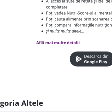
Ai acces la sute de rețete și idei d
completate
Poți vedea Nutri-Score-ul alimente
Poți căuta alimente prin scanarea 
Poți compara informațiile nutrițion
și multe multe altele...
Află mai multe detalii
Descarcă din
Google Play
goria Altele