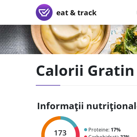
eat & track
Calorii Gratin
Informații nutriționa
Proteine:
17%
173
Carbohidrați:
33%