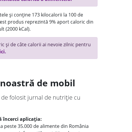
ele și conține 173 kilocalorii la 100 de
st produs reprezintă 9% aport caloric din
lt (2000 kCal).
c și de câte calorii ai nevoie zilnic pentru
ici.
a noastră de mobil
 de folosit jurnal de nutriție cu
 încerci aplicația:
le a peste 35.000 de alimente din România