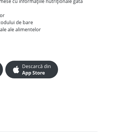
e mese cu informațiile nutriționale gata
lor
codului de bare
ale ale alimentelor
Descarcă din
App Store