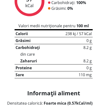
Carbohidrați:
100%
kCal
Grăsimi:
0%
Valori medii nutriționale pentru
100 ml
Calorii
238 kj / 57 kCal
Grăsimi
0 g
Carbohidrați
8.2 g
din care
Zaharuri
8.2 g
Proteine
0 g
Sare
110 mg
Informații aliment
Densitatea calorică:
Foarte mica (0.57kCal/ml)