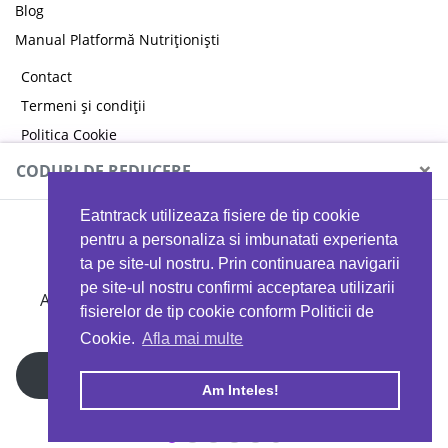
Blog
Manual Platformă Nutriționiști
Contact
Termeni și condiții
Politica Cookie
Politica de confidențialitate
×
CODURI DE REDUCERE
Eatntrack utilizeaza fisiere de tip cookie
MYPROTEIN
pentru a personaliza si imbunatati experienta
ta pe site-ul nostru. Prin continuarea navigarii
pe site-ul nostru confirmi acceptarea utilizarii
Ai
40%
reducere la orice comandă folosind codul
fisierelor de tip cookie conform Politicii de
EATTRACK
Cookie.
Afla mai multe
Profită acum
Am Inteles!
Copyright © 2026 EAT & TRACK S.R.L