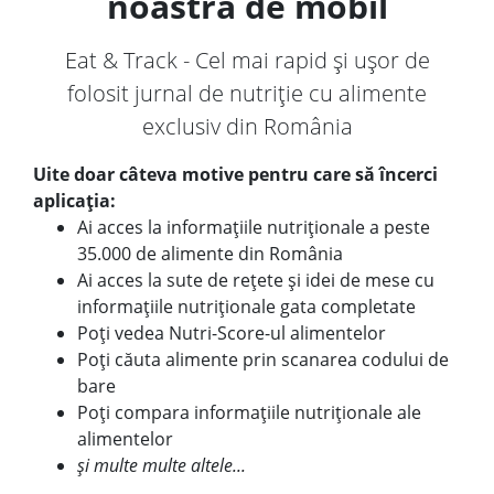
noastră de mobil
Eat & Track - Cel mai rapid și ușor de
folosit jurnal de nutriție cu alimente
exclusiv din România
Uite doar câteva motive pentru care să încerci
aplicația:
Ai acces la informațiile nutriționale a peste
35.000 de alimente din România
Ai acces la sute de rețete și idei de mese cu
informațiile nutriționale gata completate
Poți vedea Nutri-Score-ul alimentelor
Poți căuta alimente prin scanarea codului de
bare
Poți compara informațiile nutriționale ale
alimentelor
și multe multe altele...