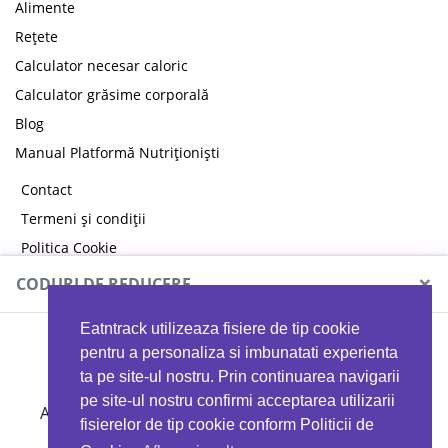
Alimente
Rețete
Calculator necesar caloric
Calculator grăsime corporală
Blog
Manual Platformă Nutriționiști
Contact
Termeni și condiții
Politica Cookie
Politica de confidențialitate
×
CODURI DE REDUCERE
Eatntrack utilizeaza fisiere de tip cookie
MYPROTEIN
pentru a personaliza si imbunatati experienta
ta pe site-ul nostru. Prin continuarea navigarii
pe site-ul nostru confirmi acceptarea utilizarii
Ai
40%
reducere la orice comandă folosind codul
fisierelor de tip cookie conform Politicii de
EATTRACK