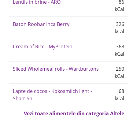
Lentils in brine - ARO
86
kCal
Baton Roobar Inca Berry
326
kCal
Cream of Rice - MyProtein
368
kCal
Sliced Wholemeal rolls - Wartburtons
250
kCal
Lapte de cocos - Kokosmilch light -
68
Shan’ Shi
kCal
Vezi toate alimentele din categoria Altele