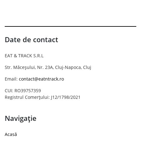
Date de contact
EAT & TRACK S.R.L
Str. Măceșului, Nr. 23A, Cluj-Napoca, Cluj
Email:
contact@eatntrack.ro
CUI: RO39757359
Registrul Comerțului: J12/1798/2021
Navigație
Acasă