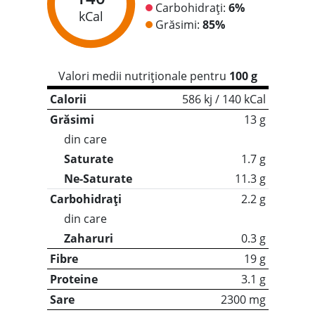
Carbohidrați:
6%
kCal
Grăsimi:
85%
Valori medii nutriționale pentru
100 g
Calorii
586 kj / 140 kCal
Grăsimi
13 g
din care
Saturate
1.7 g
Ne-Saturate
11.3 g
Carbohidrați
2.2 g
din care
Zaharuri
0.3 g
Fibre
19 g
Proteine
3.1 g
Sare
2300 mg