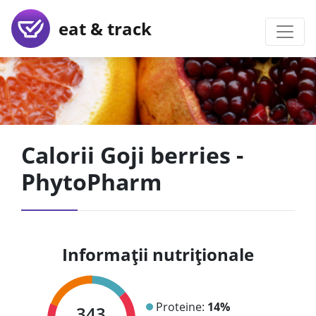
eat & track
Calorii Goji berries -
PhytoPharm
Informații nutriționale
Proteine:
14%
343