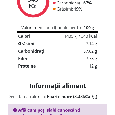
Carbohidrați:
67%
kCal
Grăsimi:
19%
Valori medii nutriționale pentru
100 g
Calorii
1435 kj / 343 kCal
Grăsimi
7.14 g
Carbohidrați
57.82 g
Fibre
7.78 g
Proteine
12 g
Informații aliment
Densitatea calorică:
Foarte mare (3.43kCal/g)
Află cum poți slăbi cunoscând