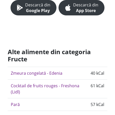
Descarcă din
Descarcă din
Google Play
App Store
Alte alimente din categoria
Fructe
Zmeura congelată - Edenia
40 kCal
Cocktail de fruits rouges - Freshona
61 kCal
(Lidl)
Pară
57 kCal