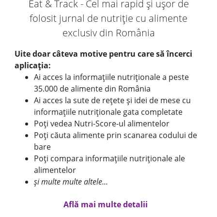
Eat & Track - Cel mai rapid și ușor de
folosit jurnal de nutriție cu alimente
exclusiv din România
Uite doar câteva motive pentru care să încerci
aplicația:
Ai acces la informațiile nutriționale a peste
35.000 de alimente din România
Ai acces la sute de rețete și idei de mese cu
informațiile nutriționale gata completate
Poți vedea Nutri-Score-ul alimentelor
Poți căuta alimente prin scanarea codului de
bare
Poți compara informațiile nutriționale ale
alimentelor
și multe multe altele...
Află mai multe detalii