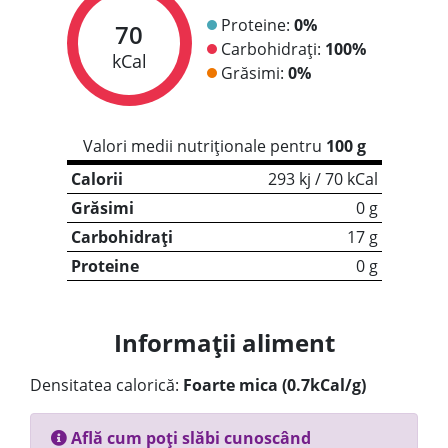
Proteine:
0%
70
Carbohidrați:
100%
kCal
Grăsimi:
0%
Valori medii nutriționale pentru
100 g
Calorii
293 kj / 70 kCal
Grăsimi
0 g
Carbohidrați
17 g
Proteine
0 g
Informații aliment
Densitatea calorică:
Foarte mica (0.7kCal/g)
Află cum poți slăbi cunoscând