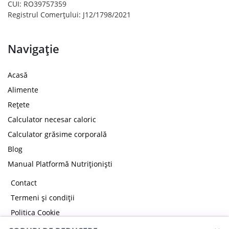
CUI: RO39757359
Registrul Comerțului: J12/1798/2021
Navigație
Acasă
Alimente
Rețete
Calculator necesar caloric
Calculator grăsime corporală
Blog
Manual Platformă Nutriționiști
Contact
Termeni și condiții
Politica Cookie
Politica de confidențialitate