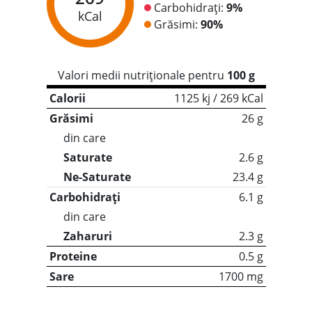
Carbohidrați:
9%
kCal
Grăsimi:
90%
Valori medii nutriționale pentru
100 g
Calorii
1125 kj / 269 kCal
Grăsimi
26 g
din care
Saturate
2.6 g
Ne-Saturate
23.4 g
Carbohidrați
6.1 g
din care
Zaharuri
2.3 g
Proteine
0.5 g
Sare
1700 mg