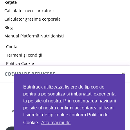
Rețete
Calculator necesar caloric
Calculator grăsime corporală
Blog
Manual Platformă Nutriționiști
Contact
Termeni și condiții
Politica Cookie
Politica de confidențialitate
×
CODURI DE REDUCERE
Eatntrack utilizeaza fisiere de tip cookie
MYPROTEIN
pentru a personaliza si imbunatati experienta
ta pe site-ul nostru. Prin continuarea navigarii
pe site-ul nostru confirmi acceptarea utilizarii
Ai
40%
reducere la orice comandă folosind codul
fisierelor de tip cookie conform Politicii de
EATTRACK
Cookie.
Afla mai multe