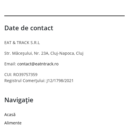
Date de contact
EAT & TRACK S.R.L
Str. Măceșului, Nr. 23A, Cluj-Napoca, Cluj
Email:
contact@eatntrack.ro
CUI: RO39757359
Registrul Comerțului: J12/1798/2021
Navigație
Acasă
Alimente