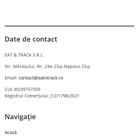
Date de contact
EAT & TRACK S.R.L
Str. Măceșului, Nr. 23A, Cluj-Napoca, Cluj
Email:
contact@eatntrack.ro
CUI: RO39757359
Registrul Comerțului: J12/1798/2021
Navigație
Acasă