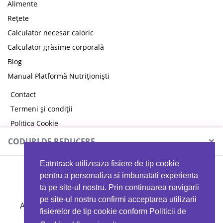
Alimente
Rețete
Calculator necesar caloric
Calculator grăsime corporală
Blog
Manual Platformă Nutriționiști
Contact
Termeni și condiții
Politica Cookie
Politica de confidențialitate
×
CODURI DE REDUCERE
Eatntrack utilizeaza fisiere de tip cookie
MYPROTEIN
pentru a personaliza si imbunatati experienta
ta pe site-ul nostru. Prin continuarea navigarii
pe site-ul nostru confirmi acceptarea utilizarii
Ai
40%
reducere la orice comandă folosind codul
fisierelor de tip cookie conform Politicii de
EATTRACK