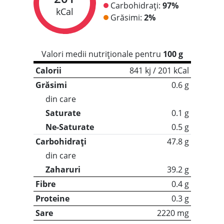
Carbohidrați:
97%
kCal
Grăsimi:
2%
Valori medii nutriționale pentru
100 g
Calorii
841 kj / 201 kCal
Grăsimi
0.6 g
din care
Saturate
0.1 g
Ne-Saturate
0.5 g
Carbohidrați
47.8 g
din care
Zaharuri
39.2 g
Fibre
0.4 g
Proteine
0.3 g
Sare
2220 mg