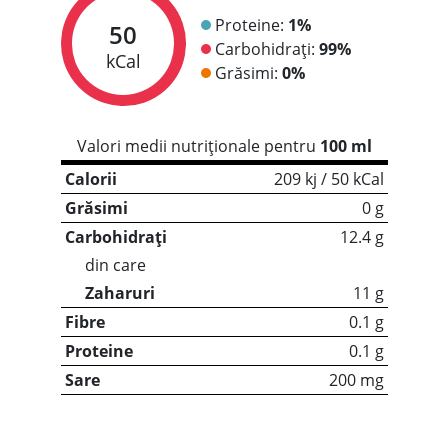
Proteine:
1%
50
Carbohidrați:
99%
kCal
Grăsimi:
0%
Valori medii nutriționale pentru
100 ml
Calorii
209 kj / 50 kCal
Grăsimi
0 g
Carbohidrați
12.4 g
din care
Zaharuri
11 g
Fibre
0.1 g
Proteine
0.1 g
Sare
200 mg