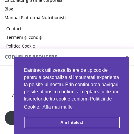
Calculator grăsime corporală
Blog
Manual Platformă Nutriționiști
Contact
Termeni și condiții
Politica Cookie
Politica de confidențialitate
×
CODURI DE REDUCERE
Eatntrack utilizeaza fisiere de tip cookie
MYPROTEIN
pentru a personaliza si imbunatati experienta
ta pe site-ul nostru. Prin continuarea navigarii
pe site-ul nostru confirmi acceptarea utilizarii
Ai
40%
reducere la orice comandă folosind codul
fisierelor de tip cookie conform Politicii de
EATTRACK
Cookie.
Afla mai multe
Profită acum
Am Inteles!
Copyright © 2026 EAT & TRACK S.R.L