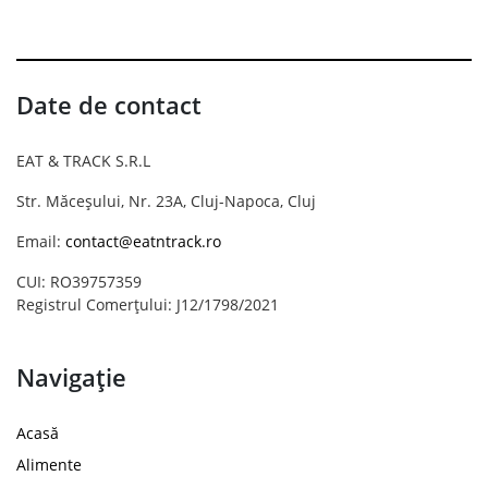
Date de contact
EAT & TRACK S.R.L
Str. Măceșului, Nr. 23A, Cluj-Napoca, Cluj
Email:
contact@eatntrack.ro
CUI: RO39757359
Registrul Comerțului: J12/1798/2021
Navigație
Acasă
Alimente