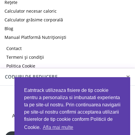
Rețete
Calculator necesar caloric
Calculator grăsime corporală
Blog
Manual Platformă Nutriționiști
Contact
Termeni și condiții
Politica Cookie
Politica de confidențialitate
×
CODURI DE REDUCERE
Eatntrack utilizeaza fisiere de tip cookie
MYPROTEIN
pentru a personaliza si imbunatati experienta
ta pe site-ul nostru. Prin continuarea navigarii
pe site-ul nostru confirmi acceptarea utilizarii
Ai
40%
reducere la orice comandă folosind codul
fisierelor de tip cookie conform Politicii de
EATTRACK
Cookie.
Afla mai multe