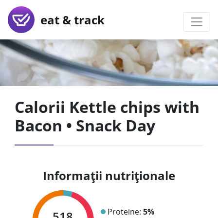
eat & track
Calorii Kettle chips with
Bacon • Snack Day
Informații nutriționale
Proteine:
5%
518