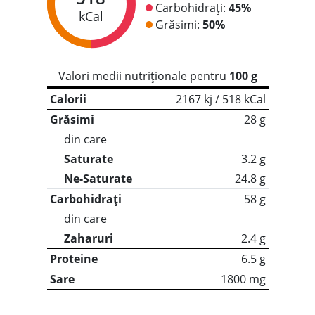
Carbohidrați:
45%
kCal
Grăsimi:
50%
Valori medii nutriționale pentru
100 g
Calorii
2167 kj / 518 kCal
Grăsimi
28 g
din care
Saturate
3.2 g
Ne-Saturate
24.8 g
Carbohidrați
58 g
din care
Zaharuri
2.4 g
Proteine
6.5 g
Sare
1800 mg