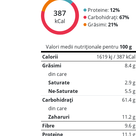
Proteine:
12%
387
Carbohidrați:
67%
kCal
Grăsimi:
21%
Valori medii nutriționale pentru
100 g
Calorii
1619 kj / 387 kCal
Grăsimi
8.4 g
din care
Saturate
2.9 g
Ne-Saturate
5.5 g
Carbohidrați
61.4 g
din care
Zaharuri
11.2 g
Fibre
9.6 g
Proteine
11.1 g