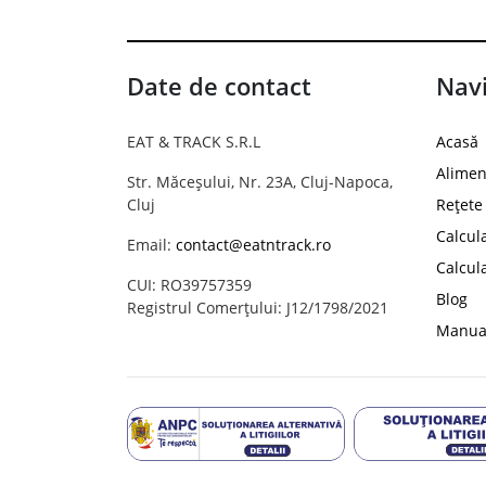
Date de contact
Navi
EAT & TRACK S.R.L
Acasă
Alimen
Str. Măceșului, Nr. 23A, Cluj-Napoca,
Cluj
Rețete
Calcul
Email:
contact@eatntrack.ro
Calcul
CUI: RO39757359
Blog
Registrul Comerțului: J12/1798/2021
Manual