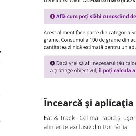
Densitatea calorică:
Foarte mare (3.87k
Află cum poți slăbi cunoscând de
Acest aliment face parte din categoria Sn
grame. Consumul a 100 de grame din ace
cantitatea zilnică estimată pentru un adu
Dacă vrei să afli necesarul tău calori
a-ți atinge obiectivul,
îl poți calcula a
Încearcă și aplicați
Eat & Track - Cel mai rapid și ușor
alimente exclusiv din România