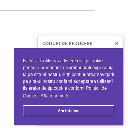
×
CODURI DE REDUCERE
Eatntrack utilizeaza fisiere de tip cookie
O41
MYPROTEIN
pentru a personaliza si imbunatati experienta
ta pe site-ul nostru. Prin continuarea navigarii
 orice comandă
Ai
40%
reducere la orice comandă
pe site-ul nostru confirmi acceptarea utilizarii
EATNTRACK
folosind codul
EATTRACK
fisierelor de tip cookie conform Politicii de
Cookie.
Afla mai multe
acum
Profită acum
Am Inteles!
Copyright © 2026 EAT & TRACK S.R.L