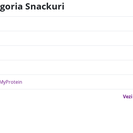
egoria Snackuri
 MyProtein
Vezi