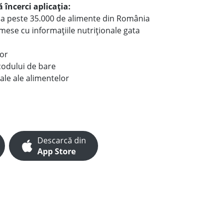
 încerci aplicația:
le a peste 35.000 de alimente din România
e mese cu informațiile nutriționale gata
lor
codului de bare
ale ale alimentelor
Descarcă din
App Store