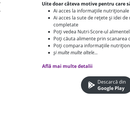
Uite doar câteva motive pentru care să
Ai acces la informațiile nutriționa
Ai acces la sute de rețete și idei d
completate
Poți vedea Nutri-Score-ul alimente
Poți căuta alimente prin scanarea 
Poți compara informațiile nutrițion
și multe multe altele...
Află mai multe detalii
Descarcă din
Google Play