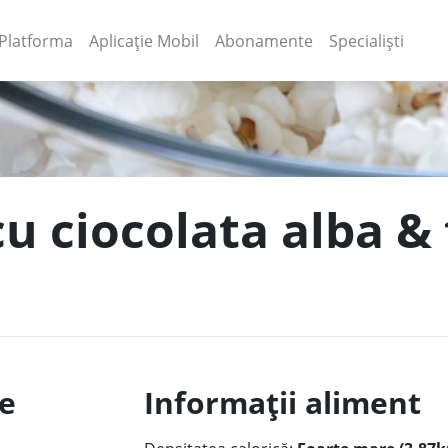
(current)
(current)
Platforma
Aplicație Mobil
Abonamente
Specialiști
cu ciocolata alba &
le
Informații aliment