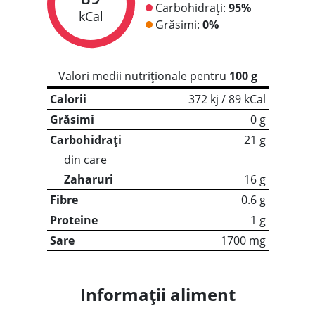
Carbohidrați:
95%
kCal
Grăsimi:
0%
Valori medii nutriționale pentru
100 g
Calorii
372 kj / 89 kCal
Grăsimi
0 g
Carbohidrați
21 g
din care
Zaharuri
16 g
Fibre
0.6 g
Proteine
1 g
Sare
1700 mg
Informații aliment