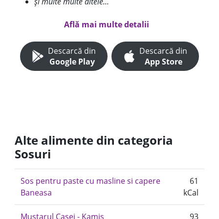
și multe multe altele...
Află mai multe detalii
Descarcă din
Descarcă din
Google Play
App Store
Alte alimente din categoria
Sosuri
Sos pentru paste cu masline si capere
61
Baneasa
kCal
Mustarul Casei - Kamis
93