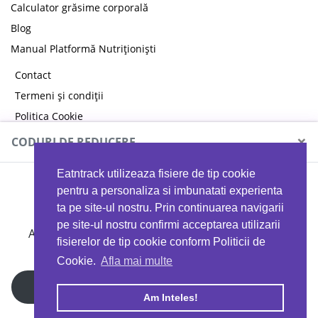
Calculator grăsime corporală
Blog
Manual Platformă Nutriționiști
Contact
Termeni și condiții
Politica Cookie
Politica de confidențialitate
×
CODURI DE REDUCERE
Eatntrack utilizeaza fisiere de tip cookie
MYPROTEIN
pentru a personaliza si imbunatati experienta
ta pe site-ul nostru. Prin continuarea navigarii
pe site-ul nostru confirmi acceptarea utilizarii
Ai
40%
reducere la orice comandă folosind codul
fisierelor de tip cookie conform Politicii de
EATTRACK
Cookie.
Afla mai multe
Profită acum
Am Inteles!
Copyright © 2026 EAT & TRACK S.R.L