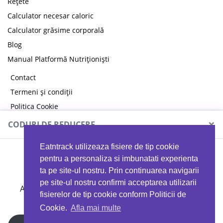
Rețete
Calculator necesar caloric
Calculator grăsime corporală
Blog
Manual Platformă Nutriționiști
Contact
Termeni și condiții
Politica Cookie
Politica de confidențialitate
×
CODURI DE REDUCERE
Eatntrack utilizeaza fisiere de tip cookie
MYPROTEIN
pentru a personaliza si imbunatati experienta
ta pe site-ul nostru. Prin continuarea navigarii
pe site-ul nostru confirmi acceptarea utilizarii
Ai
40%
reducere la orice comandă folosind codul
fisierelor de tip cookie conform Politicii de
EATTRACK
Cookie.
Afla mai multe