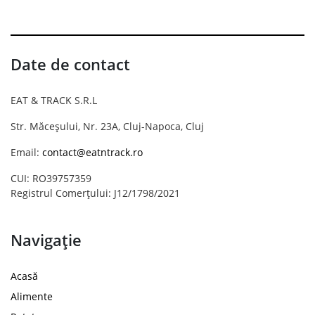
Date de contact
EAT & TRACK S.R.L
Str. Măceșului, Nr. 23A, Cluj-Napoca, Cluj
Email:
contact@eatntrack.ro
CUI: RO39757359
Registrul Comerțului: J12/1798/2021
Navigație
Acasă
Alimente