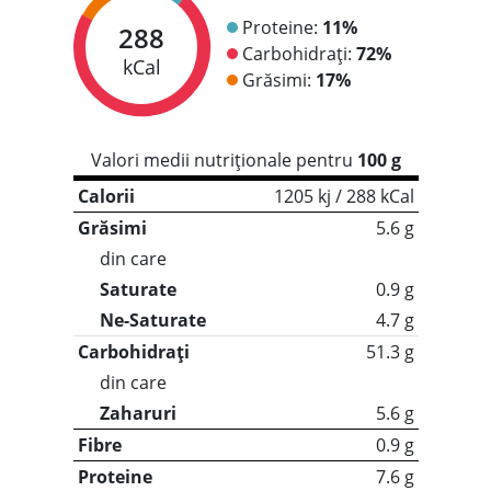
Proteine:
11%
288
Carbohidrați:
72%
kCal
Grăsimi:
17%
Valori medii nutriționale pentru
100 g
Calorii
1205 kj / 288 kCal
Grăsimi
5.6 g
din care
Saturate
0.9 g
Ne-Saturate
4.7 g
Carbohidrați
51.3 g
din care
Zaharuri
5.6 g
Fibre
0.9 g
Proteine
7.6 g