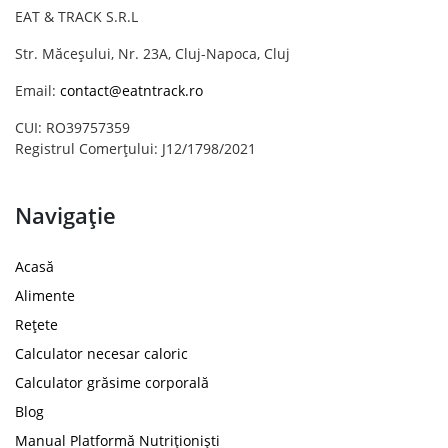
EAT & TRACK S.R.L
Str. Măceșului, Nr. 23A, Cluj-Napoca, Cluj
Email:
contact@eatntrack.ro
CUI: RO39757359
Registrul Comerțului: J12/1798/2021
Navigație
Acasă
Alimente
Rețete
Calculator necesar caloric
Calculator grăsime corporală
Blog
Manual Platformă Nutriționiști