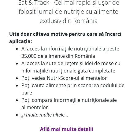
Eat & Track - Cel mai rapid și ușor de
folosit jurnal de nutriție cu alimente
exclusiv din România
Uite doar câteva motive pentru care să încerci
aplicația:
Ai acces la informațiile nutriționale a peste
35.000 de alimente din România
Ai acces la sute de rețete și idei de mese cu
informațiile nutriționale gata completate
Poți vedea Nutri-Score-ul alimentelor
Poți căuta alimente prin scanarea codului de
bare
Poți compara informațiile nutriționale ale
alimentelor
și multe multe altele...
Află mai multe detalii