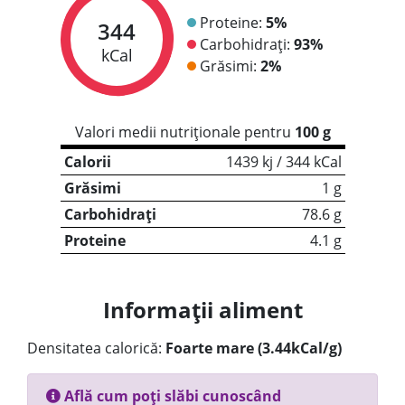
Proteine:
5%
344
Carbohidrați:
93%
kCal
Grăsimi:
2%
Valori medii nutriționale pentru
100 g
Calorii
1439 kj / 344 kCal
Grăsimi
1 g
Carbohidrați
78.6 g
Proteine
4.1 g
Informații aliment
Densitatea calorică:
Foarte mare (3.44kCal/g)
Află cum poți slăbi cunoscând