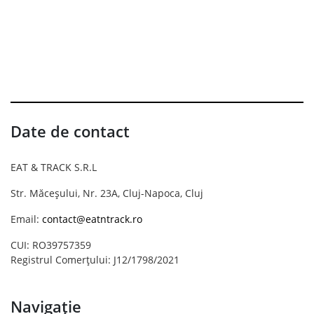
Date de contact
EAT & TRACK S.R.L
Str. Măceșului, Nr. 23A, Cluj-Napoca, Cluj
Email:
contact@eatntrack.ro
CUI: RO39757359
Registrul Comerțului: J12/1798/2021
Navigație