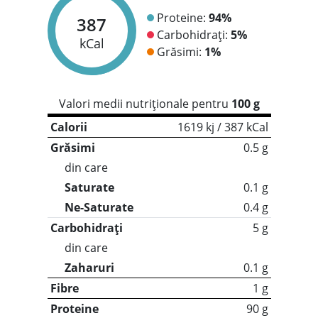
Proteine:
94%
387
Carbohidrați:
5%
kCal
Grăsimi:
1%
Valori medii nutriționale pentru
100 g
Calorii
1619 kj / 387 kCal
Grăsimi
0.5 g
din care
Saturate
0.1 g
Ne-Saturate
0.4 g
Carbohidrați
5 g
din care
Zaharuri
0.1 g
Fibre
1 g
Proteine
90 g