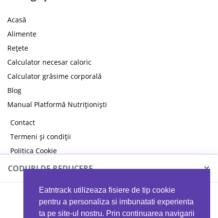
Acasă
Alimente
Rețete
Calculator necesar caloric
Calculator grăsime corporală
Blog
Manual Platformă Nutriționiști
Contact
Termeni și condiții
Politica Cookie
Politica de confidențialitate
×
CODURI DE REDUCERE
Eatntrack utilizeaza fisiere de tip cookie
MYPROTEIN
pentru a personaliza si imbunatati experienta
ta pe site-ul nostru. Prin continuarea navigarii