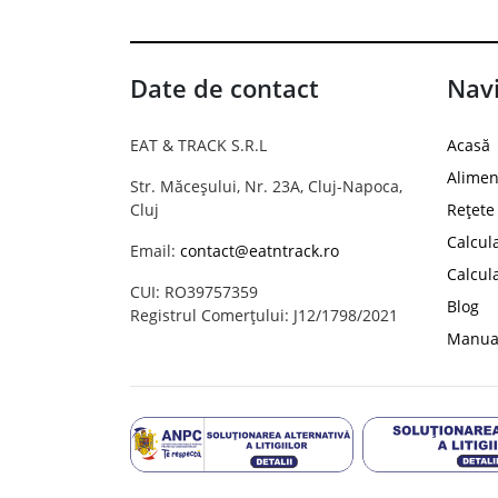
Date de contact
Navi
EAT & TRACK S.R.L
Acasă
Alimen
Str. Măceșului, Nr. 23A, Cluj-Napoca,
Cluj
Rețete
Calcul
Email:
contact@eatntrack.ro
Calcul
CUI: RO39757359
Blog
Registrul Comerțului: J12/1798/2021
Manual