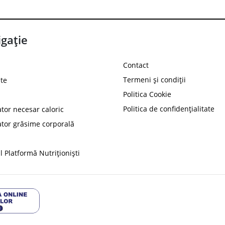
gație
Contact
Termeni și condiții
te
Politica Cookie
Politica de confidențialitate
ator necesar caloric
PROT
ator grăsime corporală
Ai
10%
reducere la
folosind codul
 Platformă Nutriționiști
Profită 