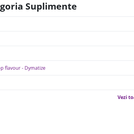
egoria Suplimente
op flavour - Dymatize
Vezi t