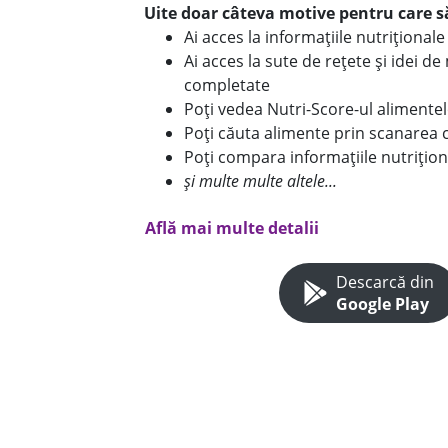
Uite doar câteva motive pentru care să
Ai acces la informațiile nutriționa
Ai acces la sute de rețete și idei d
completate
Poți vedea Nutri-Score-ul alimente
Poți căuta alimente prin scanarea 
Poți compara informațiile nutrițion
și multe multe altele...
Află mai multe detalii
Descarcă din
Google Play