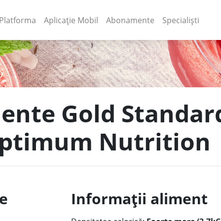
(current)
(current)
Platforma
Aplicație Mobil
Abonamente
Specialiști
imente Gold Standa
ptimum Nutrition
le
Informații aliment