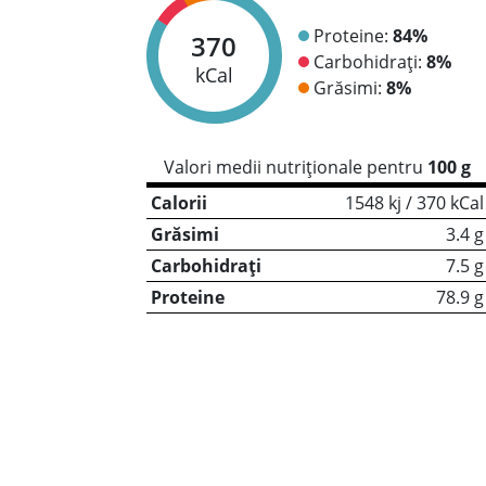
Proteine:
84%
370
Carbohidrați:
8%
kCal
Grăsimi:
8%
Valori medii nutriționale pentru
100 g
Calorii
1548 kj / 370 kCal
Grăsimi
3.4 g
Carbohidrați
7.5 g
Proteine
78.9 g