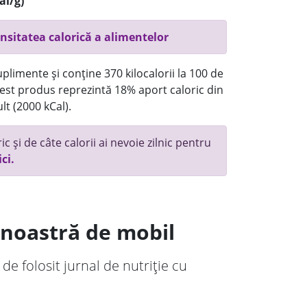
al/g)
nsitatea calorică a alimentelor
plimente și conține 370 kilocalorii la 100 de
st produs reprezintă 18% aport caloric din
lt (2000 kCal).
c și de câte calorii ai nevoie zilnic pentru
ici.
a noastră de mobil
 de folosit jurnal de nutriție cu