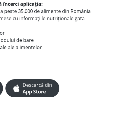
 încerci aplicația:
le a peste 35.000 de alimente din România
e mese cu informațiile nutriționale gata
lor
codului de bare
ale ale alimentelor
Descarcă din
App Store