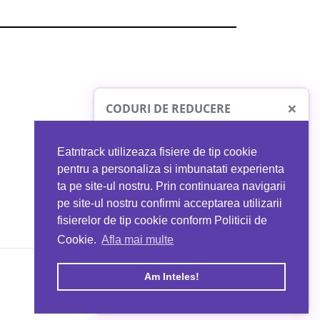
×
CODURI DE REDUCERE
Eatntrack utilizeaza fisiere de tip cookie
O41
MYPROTEIN
pentru a personaliza si imbunatati experienta
ta pe site-ul nostru. Prin continuarea navigarii
 orice comandă
Ai
40%
reducere la orice comandă
pe site-ul nostru confirmi acceptarea utilizarii
EATNTRACK
folosind codul
EATTRACK
fisierelor de tip cookie conform Politicii de
Cookie.
Afla mai multe
acum
Profită acum
Am Inteles!
Copyright © 2026 EAT & TRACK S.R.L