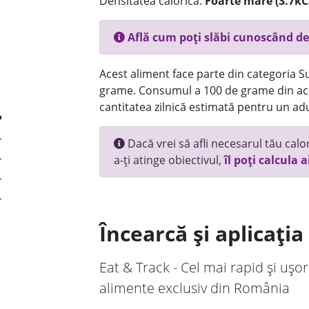
Densitatea calorică:
Foarte mare (3.7kC
Află cum poți slăbi cunoscând de
Acest aliment face parte din categoria Su
grame. Consumul a 100 de grame din ace
cantitatea zilnică estimată pentru un adu
Dacă vrei să afli necesarul tău calori
a-ți atinge obiectivul,
îl poți calcula a
Încearcă și aplicați
Eat & Track - Cel mai rapid și ușor
alimente exclusiv din România