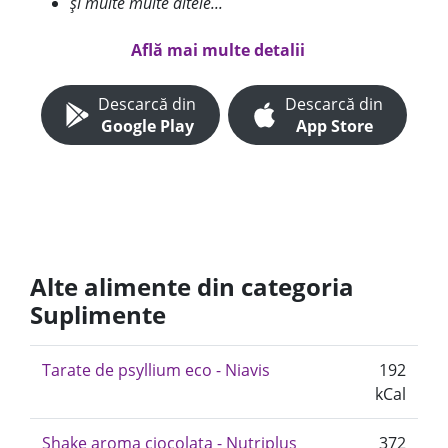
și multe multe altele...
Află mai multe detalii
Descarcă din
Descarcă din
Google Play
App Store
Alte alimente din categoria
Suplimente
Tarate de psyllium eco - Niavis
192
kCal
Shake aroma ciocolata - Nutriplus
372