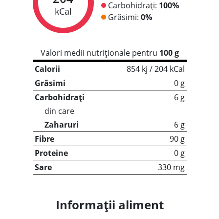
Carbohidrați:
100%
kCal
Grăsimi:
0%
Valori medii nutriționale pentru
100 g
Calorii
854 kj / 204 kCal
Grăsimi
0 g
Carbohidrați
6 g
din care
Zaharuri
6 g
Fibre
90 g
Proteine
0 g
Sare
330 mg
Informații aliment