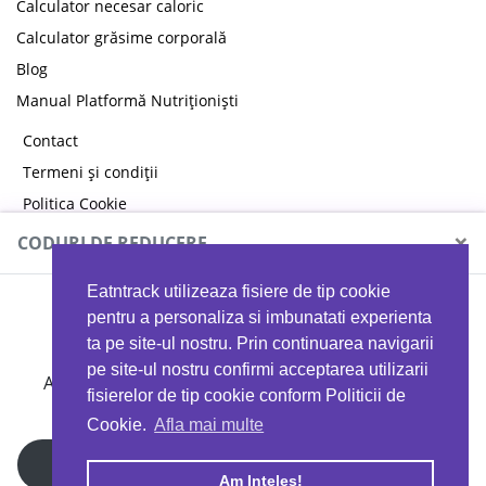
Calculator necesar caloric
Calculator grăsime corporală
Blog
Manual Platformă Nutriționiști
Contact
Termeni și condiții
Politica Cookie
Politica de confidențialitate
×
CODURI DE REDUCERE
Eatntrack utilizeaza fisiere de tip cookie
MYPROTEIN
pentru a personaliza si imbunatati experienta
ta pe site-ul nostru. Prin continuarea navigarii
pe site-ul nostru confirmi acceptarea utilizarii
Ai
40%
reducere la orice comandă folosind codul
fisierelor de tip cookie conform Politicii de
EATTRACK
Cookie.
Afla mai multe
Profită acum
Am Inteles!