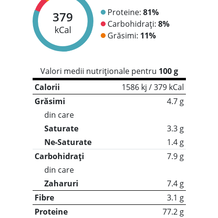
Proteine:
81%
379
Carbohidrați:
8%
kCal
Grăsimi:
11%
Valori medii nutriționale pentru
100 g
Calorii
1586 kj / 379 kCal
Grăsimi
4.7 g
din care
Saturate
3.3 g
Ne-Saturate
1.4 g
Carbohidrați
7.9 g
din care
Zaharuri
7.4 g
Fibre
3.1 g
Proteine
77.2 g