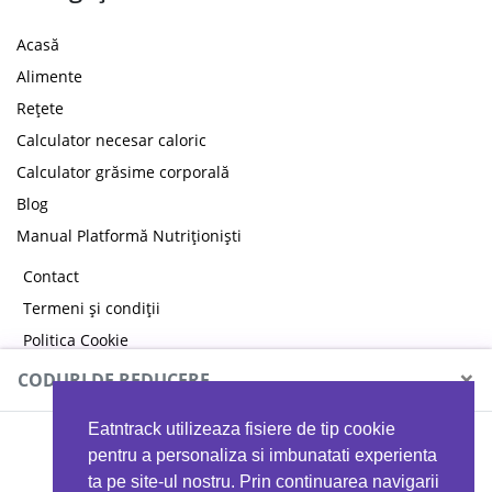
Acasă
Alimente
Rețete
Calculator necesar caloric
Calculator grăsime corporală
Blog
Manual Platformă Nutriționiști
Contact
Termeni și condiții
Politica Cookie
Politica de confidențialitate
×
CODURI DE REDUCERE
Eatntrack utilizeaza fisiere de tip cookie
MYPROTEIN
pentru a personaliza si imbunatati experienta
ta pe site-ul nostru. Prin continuarea navigarii