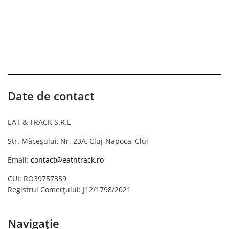
Date de contact
EAT & TRACK S.R.L
Str. Măceșului, Nr. 23A, Cluj-Napoca, Cluj
Email:
contact@eatntrack.ro
CUI: RO39757359
Registrul Comerțului: J12/1798/2021
Navigație