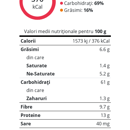
Carbohidrați:
69%
kCal
Grăsimi:
16%
Valori medii nutriționale pentru
100 g
Calorii
1573 kj / 376 kCal
Grăsimi
6.6 g
din care
Saturate
1.4 g
Ne-Saturate
5.2 g
Carbohidrați
61 g
din care
Zaharuri
1.3 g
Fibre
9.7 g
Proteine
13 g
Sare
40 mg