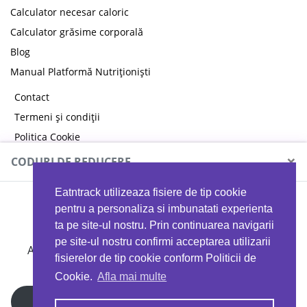
Calculator necesar caloric
Calculator grăsime corporală
Blog
Manual Platformă Nutriționiști
Contact
Termeni și condiții
Politica Cookie
Politica de confidențialitate
×
CODURI DE REDUCERE
Eatntrack utilizeaza fisiere de tip cookie
MYPROTEIN
pentru a personaliza si imbunatati experienta
ta pe site-ul nostru. Prin continuarea navigarii
pe site-ul nostru confirmi acceptarea utilizarii
Ai
40%
reducere la orice comandă folosind codul
fisierelor de tip cookie conform Politicii de
EATTRACK
Cookie.
Afla mai multe
Profită acum