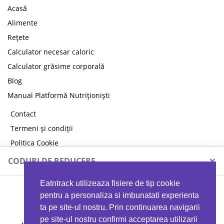
Acasă
Alimente
Rețete
Calculator necesar caloric
Calculator grăsime corporală
Blog
Manual Platformă Nutriționiști
Contact
Termeni și condiții
Politica Cookie
Politica de confidențialitate
×
CODURI DE REDUCERE
Eatntrack utilizeaza fisiere de tip cookie
MYPROTEIN
pentru a personaliza si imbunatati experienta
ta pe site-ul nostru. Prin continuarea navigarii
pe site-ul nostru confirmi acceptarea utilizarii