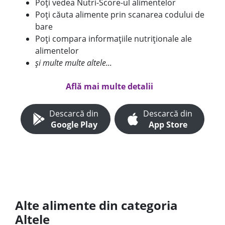
Poți vedea Nutri-Score-ul alimentelor
Poți căuta alimente prin scanarea codului de
bare
Poți compara informațiile nutriționale ale
alimentelor
și multe multe altele...
Află mai multe detalii
Descarcă din
Descarcă din
Google Play
App Store
Alte alimente din categoria
Altele