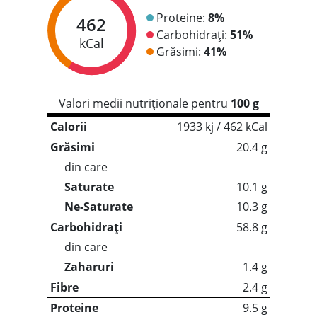
Proteine:
8%
462
Carbohidrați:
51%
kCal
Grăsimi:
41%
Valori medii nutriționale pentru
100 g
Calorii
1933 kj / 462 kCal
Grăsimi
20.4 g
din care
Saturate
10.1 g
Ne-Saturate
10.3 g
Carbohidrați
58.8 g
din care
Zaharuri
1.4 g
Fibre
2.4 g
Proteine
9.5 g