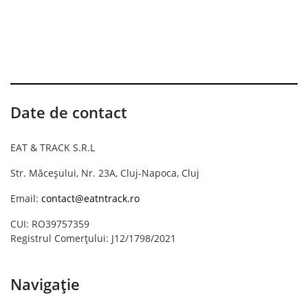
Date de contact
EAT & TRACK S.R.L
Str. Măceșului, Nr. 23A, Cluj-Napoca, Cluj
Email:
contact@eatntrack.ro
CUI: RO39757359
Registrul Comerțului: J12/1798/2021
Navigație