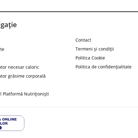
gație
Contact
Termeni și condiții
te
Politica Cookie
Politica de confidențialitate
ator necesar caloric
PROT
ator grăsime corporală
Ai
10%
reducere la
folosind codul
 Platformă Nutriționiști
Profită 