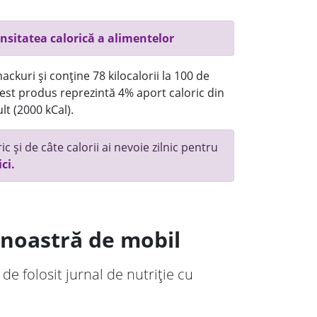
nsitatea calorică a alimentelor
ckuri și conține 78 kilocalorii la 100 de
st produs reprezintă 4% aport caloric din
lt (2000 kCal).
c și de câte calorii ai nevoie zilnic pentru
ici.
a noastră de mobil
 de folosit jurnal de nutriție cu