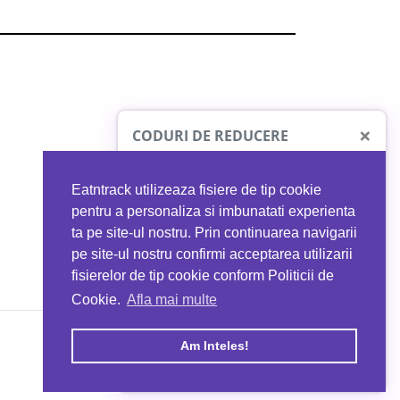
×
CODURI DE REDUCERE
Eatntrack utilizeaza fisiere de tip cookie
O41
MYPROTEIN
pentru a personaliza si imbunatati experienta
ta pe site-ul nostru. Prin continuarea navigarii
 orice comandă
Ai
40%
reducere la orice comandă
pe site-ul nostru confirmi acceptarea utilizarii
EATNTRACK
folosind codul
EATTRACK
fisierelor de tip cookie conform Politicii de
Cookie.
Afla mai multe
acum
Profită acum
Am Inteles!
Copyright © 2026 EAT & TRACK S.R.L