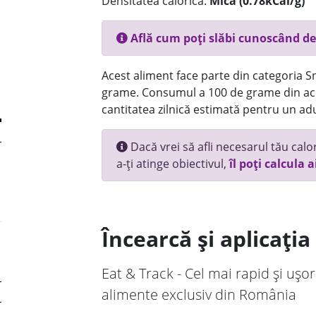
Densitatea calorică:
Mica (0.78kCal/g)
Află cum poți slăbi cunoscând de
Acest aliment face parte din categoria Sna
grame. Consumul a 100 de grame din ace
cantitatea zilnică estimată pentru un adu
Dacă vrei să afli necesarul tău calori
a-ți atinge obiectivul,
îl poți calcula a
Încearcă și aplicați
Eat & Track - Cel mai rapid și ușor
alimente exclusiv din România