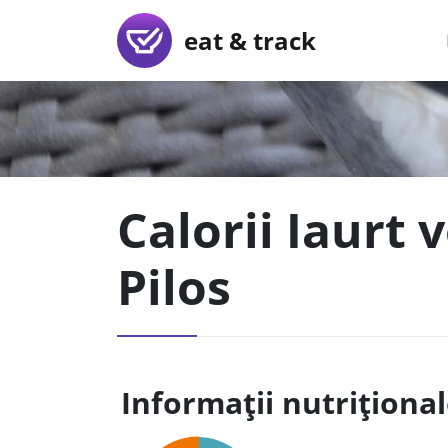
eat & track
Calorii Iaurt 
Pilos
Informații nutriționa