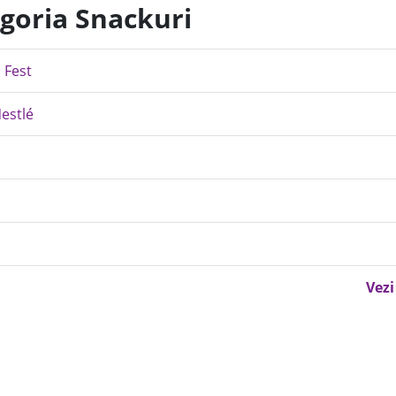
egoria Snackuri
 Fest
estlé
Vezi