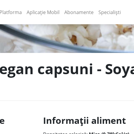
(current)
(current)
Platforma
Aplicație Mobil
Abonamente
Specialiști
vegan capsuni - Soya
le
Informații aliment