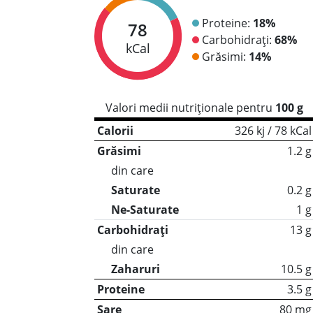
Proteine:
18%
78
Carbohidrați:
68%
kCal
Grăsimi:
14%
Valori medii nutriționale pentru
100 g
Calorii
326 kj / 78 kCal
Grăsimi
1.2 g
din care
Saturate
0.2 g
Ne-Saturate
1 g
Carbohidrați
13 g
din care
Zaharuri
10.5 g
Proteine
3.5 g
Sare
80 mg