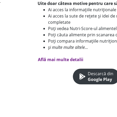
Uite doar câteva motive pentru care să
Ai acces la informațiile nutriționa
Ai acces la sute de rețete și idei d
completate
Poți vedea Nutri-Score-ul alimente
Poți căuta alimente prin scanarea 
Poți compara informațiile nutrițion
și multe multe altele...
Află mai multe detalii
Descarcă din
Google Play