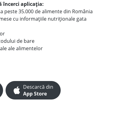
 încerci aplicația:
le a peste 35.000 de alimente din România
e mese cu informațiile nutriționale gata
lor
codului de bare
ale ale alimentelor
Descarcă din
App Store