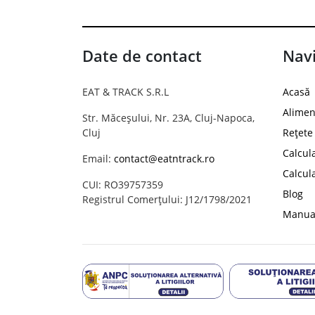
Date de contact
Navi
EAT & TRACK S.R.L
Acasă
Alimen
Str. Măceșului, Nr. 23A, Cluj-Napoca,
Cluj
Rețete
Calcul
Email:
contact@eatntrack.ro
Calcul
CUI: RO39757359
Blog
Registrul Comerțului: J12/1798/2021
Manual