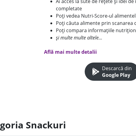
Ai acces la sute de rețete și idei d
completate
Poți vedea Nutri-Score-ul alimente
Poți căuta alimente prin scanarea 
Poți compara informațiile nutrițion
și multe multe altele...
Află mai multe detalii
Descarcă din
Google Play
egoria Snackuri