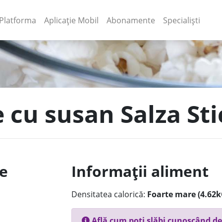
(current)
(current)
Platforma
Aplicație Mobil
Abonamente
Specialiști
e cu susan Salza St
le
Informații aliment
Densitatea calorică:
Foarte mare (4.62k
Află cum poți slăbi cunoscând de