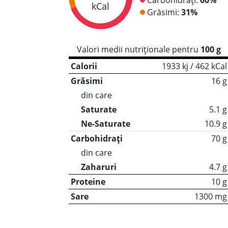
kCal
Grăsimi:
31%
Valori medii nutriționale pentru
100 g
Calorii
1933 kj / 462 kCal
Grăsimi
16 g
din care
Saturate
5.1 g
Ne-Saturate
10.9 g
Carbohidrați
70 g
din care
Zaharuri
4.7 g
Proteine
10 g
Sare
1300 mg