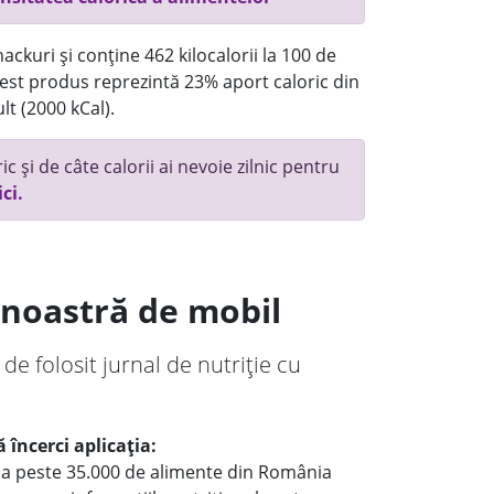
ackuri și conține 462 kilocalorii la 100 de
st produs reprezintă 23% aport caloric din
lt (2000 kCal).
c și de câte calorii ai nevoie zilnic pentru
ici.
a noastră de mobil
 de folosit jurnal de nutriție cu
 încerci aplicația:
le a peste 35.000 de alimente din România