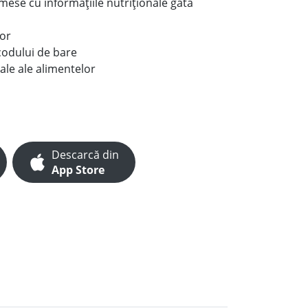
e mese cu informațiile nutriționale gata
lor
codului de bare
ale ale alimentelor
Descarcă din
App Store