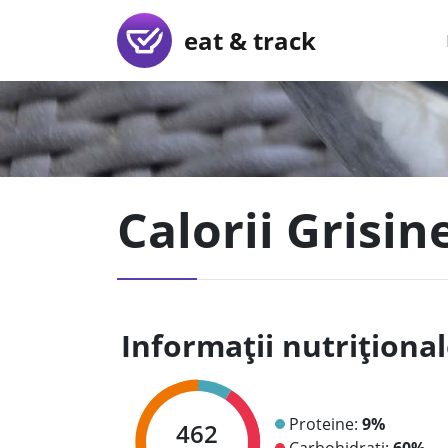
eat & track
Calorii Grisin
Informații nutriționa
Proteine:
9%
462
Carbohidrați:
60%