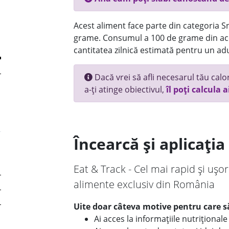
Acest aliment face parte din categoria Sn
grame. Consumul a 100 de grame din ace
cantitatea zilnică estimată pentru un adu
Dacă vrei să afli necesarul tău calori
a-ți atinge obiectivul,
îl poți calcula a
Încearcă și aplicați
Eat & Track - Cel mai rapid și ușor
alimente exclusiv din România
Uite doar câteva motive pentru care să
Ai acces la informațiile nutriționa