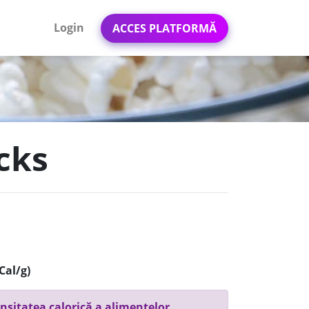
Login
ACCES PLATFORMĂ
icks
Cal/g)
nsitatea calorică a alimentelor