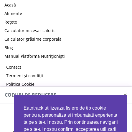
Acasă
Alimente
Rețete
Calculator necesar caloric
Calculator grăsime corporală
Blog
Manual Platformă Nutriționiști
Contact
Termeni și condiții
Politica Cookie
Politica de confidențialitate
×
CODURI DE REDUCERE
Eatntrack utilizeaza fisiere de tip cookie
MYPROTEIN
pentru a personaliza si imbunatati experienta
ta pe site-ul nostru. Prin continuarea navigarii
pe site-ul nostru confirmi acceptarea utilizarii