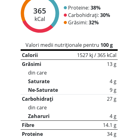
Proteine:
38%
365
Carbohidrați:
30%
kCal
Grăsimi:
32%
Valori medii nutriționale pentru
100 g
Calorii
1527 kj / 365 kCal
Grăsimi
13 g
din care
Saturate
4 g
Ne-Saturate
9 g
Carbohidrați
27 g
din care
Zaharuri
4 g
Fibre
14.1 g
Proteine
34 g