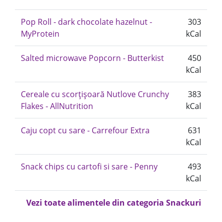
Pop Roll - dark chocolate hazelnut -
303
MyProtein
kCal
Salted microwave Popcorn - Butterkist
450
kCal
Cereale cu scorțișoară Nutlove Crunchy
383
Flakes - AllNutrition
kCal
Caju copt cu sare - Carrefour Extra
631
kCal
Snack chips cu cartofi si sare - Penny
493
kCal
Vezi toate alimentele din categoria Snackuri