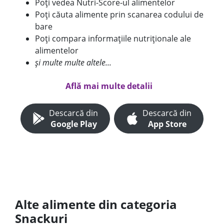
Poți vedea Nutri-Score-ul alimentelor
Poți căuta alimente prin scanarea codului de
bare
Poți compara informațiile nutriționale ale
alimentelor
și multe multe altele...
Află mai multe detalii
Descarcă din
Descarcă din
Google Play
App Store
Alte alimente din categoria
Snackuri