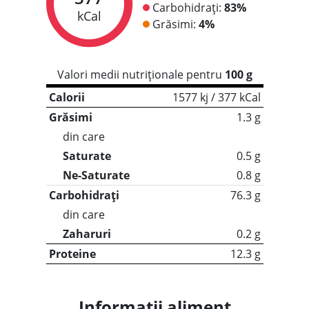
Carbohidrați:
83%
kCal
Grăsimi:
4%
Valori medii nutriționale pentru
100 g
Calorii
1577 kj / 377 kCal
Grăsimi
1.3 g
din care
Saturate
0.5 g
Ne-Saturate
0.8 g
Carbohidrați
76.3 g
din care
Zaharuri
0.2 g
Proteine
12.3 g
Informații aliment