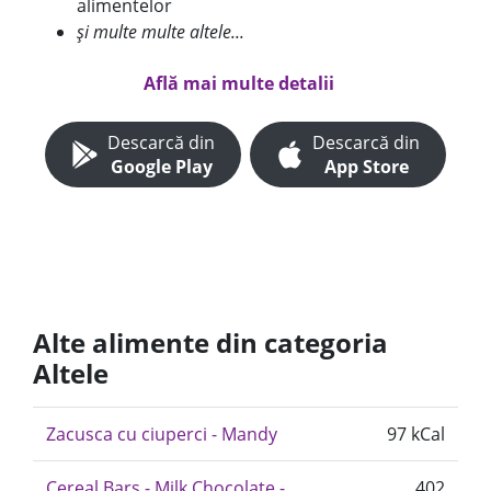
alimentelor
și multe multe altele...
Află mai multe detalii
Descarcă din
Descarcă din
Google Play
App Store
Alte alimente din categoria
Altele
Zacusca cu ciuperci - Mandy
97 kCal
Cereal Bars - Milk Chocolate -
402