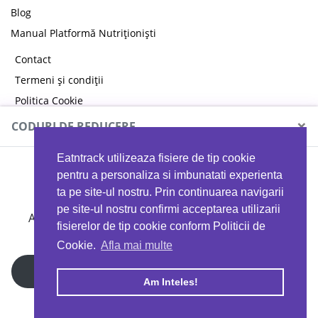
Blog
Manual Platformă Nutriționiști
Contact
Termeni și condiții
Politica Cookie
Politica de confidențialitate
×
CODURI DE REDUCERE
Eatntrack utilizeaza fisiere de tip cookie
MYPROTEIN
pentru a personaliza si imbunatati experienta
ta pe site-ul nostru. Prin continuarea navigarii
pe site-ul nostru confirmi acceptarea utilizarii
Ai
40%
reducere la orice comandă folosind codul
fisierelor de tip cookie conform Politicii de
EATTRACK
Cookie.
Afla mai multe
Profită acum
Am Inteles!
Copyright © 2026 EAT & TRACK S.R.L