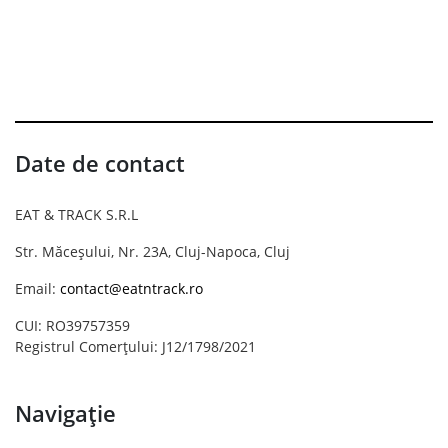
Date de contact
EAT & TRACK S.R.L
Str. Măceșului, Nr. 23A, Cluj-Napoca, Cluj
Email:
contact@eatntrack.ro
CUI: RO39757359
Registrul Comerțului: J12/1798/2021
Navigație