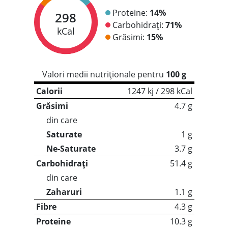
Proteine:
14%
298
Carbohidrați:
71%
kCal
Grăsimi:
15%
Valori medii nutriționale pentru
100 g
Calorii
1247 kj / 298 kCal
Grăsimi
4.7 g
din care
Saturate
1 g
Ne-Saturate
3.7 g
Carbohidrați
51.4 g
din care
Zaharuri
1.1 g
Fibre
4.3 g
Proteine
10.3 g