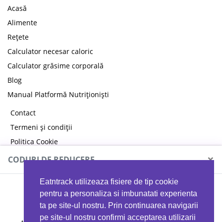
Acasă
Alimente
Rețete
Calculator necesar caloric
Calculator grăsime corporală
Blog
Manual Platformă Nutriționiști
Contact
Termeni și condiții
Politica Cookie
Politica de confidențialitate
×
CODURI DE REDUCERE
Eatntrack utilizeaza fisiere de tip cookie
MYPROTEIN
pentru a personaliza si imbunatati experienta
ta pe site-ul nostru. Prin continuarea navigarii
pe site-ul nostru confirmi acceptarea utilizarii