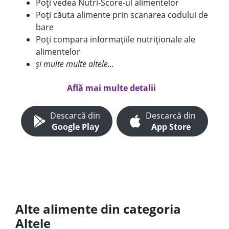
Poți vedea Nutri-Score-ul alimentelor
Poți căuta alimente prin scanarea codului de
bare
Poți compara informațiile nutriționale ale
alimentelor
și multe multe altele...
Află mai multe detalii
Descarcă din
Descarcă din
Google Play
App Store
Alte alimente din categoria
Altele