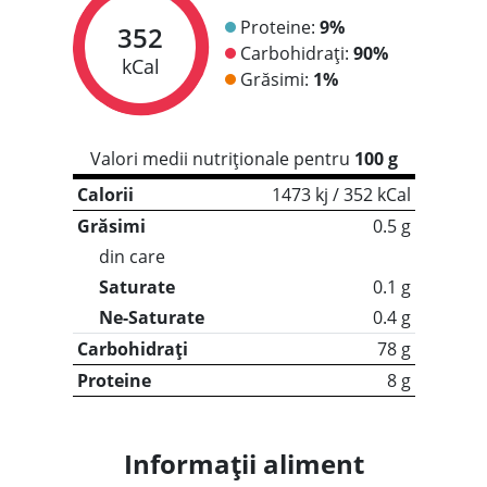
Proteine:
9%
352
Carbohidrați:
90%
kCal
Grăsimi:
1%
Valori medii nutriționale pentru
100 g
Calorii
1473 kj / 352 kCal
Grăsimi
0.5 g
din care
Saturate
0.1 g
Ne-Saturate
0.4 g
Carbohidrați
78 g
Proteine
8 g
Informații aliment