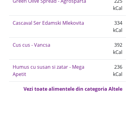
Green Olive Spread - Agrosparta
225
kCal
Cascaval Ser Edamski Mlekovita
334
kCal
Cus cus - Vancsa
392
kCal
Humus cu susan si zatar - Mega
236
Apetit
kCal
Vezi toate alimentele din categoria Altele