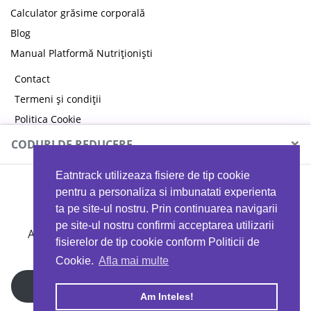
Calculator grăsime corporală
Blog
Manual Platformă Nutriționiști
Contact
Termeni și condiții
Politica Cookie
Politica de confidențialitate
×
CODURI DE REDUCERE
Eatntrack utilizeaza fisiere de tip cookie
MYPROTEIN
pentru a personaliza si imbunatati experienta
ta pe site-ul nostru. Prin continuarea navigarii
pe site-ul nostru confirmi acceptarea utilizarii
Ai
40%
reducere la orice comandă folosind codul
fisierelor de tip cookie conform Politicii de
EATTRACK
Cookie.
Afla mai multe
Profită acum
Am Inteles!
Copyright © 2026 EAT & TRACK S.R.L