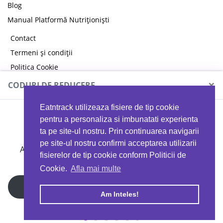
Blog
Manual Platformă Nutriționiști
Contact
Termeni și condiții
Politica Cookie
Politica de confidențialitate
×
CODURI DE REDUCERE
Eatntrack utilizeaza fisiere de tip cookie
MYPROTEIN
pentru a personaliza si imbunatati experienta
ta pe site-ul nostru. Prin continuarea navigarii
pe site-ul nostru confirmi acceptarea utilizarii
Ai
40%
reducere la orice comandă folosind codul
fisierelor de tip cookie conform Politicii de
EATTRACK
Cookie.
Afla mai multe
Profită acum
Am Inteles!
Copyright © 2026 EAT & TRACK S.R.L