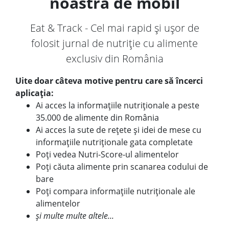
noastră de mobil
Eat & Track - Cel mai rapid și ușor de
folosit jurnal de nutriție cu alimente
exclusiv din România
Uite doar câteva motive pentru care să încerci
aplicația:
Ai acces la informațiile nutriționale a peste
35.000 de alimente din România
Ai acces la sute de rețete și idei de mese cu
informațiile nutriționale gata completate
Poți vedea Nutri-Score-ul alimentelor
Poți căuta alimente prin scanarea codului de
bare
Poți compara informațiile nutriționale ale
alimentelor
și multe multe altele...