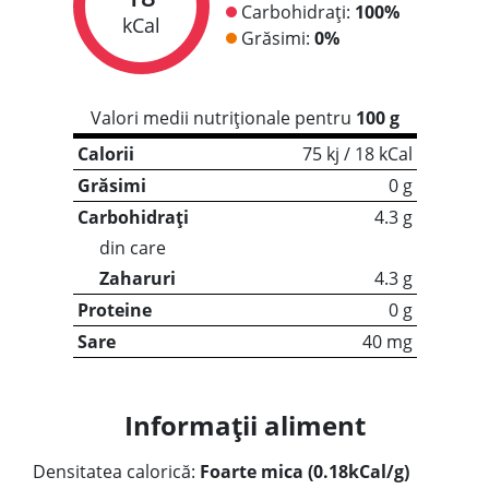
Carbohidrați:
100%
kCal
Grăsimi:
0%
Valori medii nutriționale pentru
100 g
Calorii
75 kj / 18 kCal
Grăsimi
0 g
Carbohidrați
4.3 g
din care
Zaharuri
4.3 g
Proteine
0 g
Sare
40 mg
Informații aliment
Densitatea calorică:
Foarte mica (0.18kCal/g)