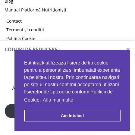
Blog
Manual Platformă Nutriționiști
Contact
Termeni și condiții
Politica Cookie
Politica de confidențialitate
×
CODURI DE REDUCERE
Eatntrack utilizeaza fisiere de tip cookie
MYPROTEIN
pentru a personaliza si imbunatati experienta
ta pe site-ul nostru. Prin continuarea navigarii
pe site-ul nostru confirmi acceptarea utilizarii
Ai
40%
reducere la orice comandă folosind codul
fisierelor de tip cookie conform Politicii de
EATTRACK
Cookie.
Afla mai multe
Profită acum
Am Inteles!
Copyright © 2026 EAT & TRACK S.R.L