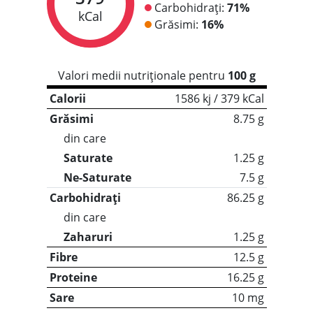
Carbohidrați:
71%
kCal
Grăsimi:
16%
Valori medii nutriționale pentru
100 g
Calorii
1586 kj / 379 kCal
Grăsimi
8.75 g
din care
Saturate
1.25 g
Ne-Saturate
7.5 g
Carbohidrați
86.25 g
din care
Zaharuri
1.25 g
Fibre
12.5 g
Proteine
16.25 g
Sare
10 mg