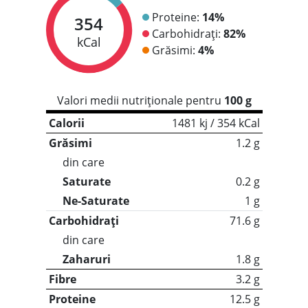
Proteine:
14%
354
Carbohidrați:
82%
kCal
Grăsimi:
4%
Valori medii nutriționale pentru
100 g
Calorii
1481 kj / 354 kCal
Grăsimi
1.2 g
din care
Saturate
0.2 g
Ne-Saturate
1 g
Carbohidrați
71.6 g
din care
Zaharuri
1.8 g
Fibre
3.2 g
Proteine
12.5 g