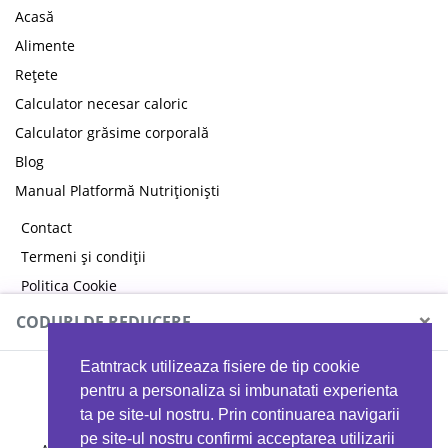
Acasă
Alimente
Rețete
Calculator necesar caloric
Calculator grăsime corporală
Blog
Manual Platformă Nutriționiști
Contact
Termeni și condiții
Politica Cookie
Politica de confidențialitate
×
CODURI DE REDUCERE
Eatntrack utilizeaza fisiere de tip cookie
MYPROTEIN
pentru a personaliza si imbunatati experienta
ta pe site-ul nostru. Prin continuarea navigarii
pe site-ul nostru confirmi acceptarea utilizarii