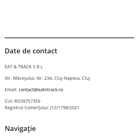
Date de contact
EAT & TRACK S.R.L
Str. Măceșului, Nr. 23A, Cluj-Napoca, Cluj
Email:
contact@eatntrack.ro
CUI: RO39757359
Registrul Comerțului: J12/1798/2021
Navigație