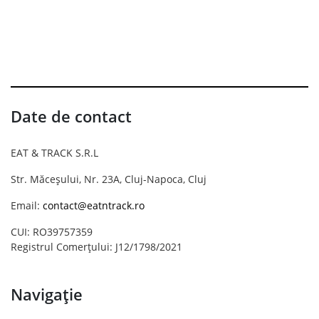
Date de contact
EAT & TRACK S.R.L
Str. Măceșului, Nr. 23A, Cluj-Napoca, Cluj
Email:
contact@eatntrack.ro
CUI: RO39757359
Registrul Comerțului: J12/1798/2021
Navigație