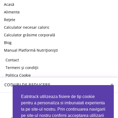
Acasă
Alimente
Rețete
Calculator necesar caloric
Calculator grăsime corporală
Blog
Manual Platformă Nutriționiști
Contact
Termeni și condiții
Politica Cookie
Politica de confidențialitate
×
CODURI DE REDUCERE
Eatntrack utilizeaza fisiere de tip cookie
MYPROTEIN
pentru a personaliza si imbunatati experienta
ta pe site-ul nostru. Prin continuarea navigarii
pe site-ul nostru confirmi acceptarea utilizarii