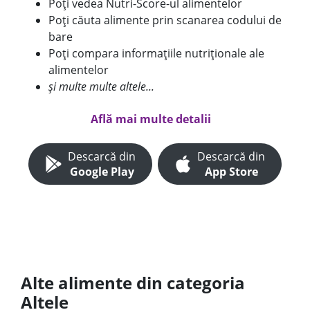
Poți vedea Nutri-Score-ul alimentelor
Poți căuta alimente prin scanarea codului de
bare
Poți compara informațiile nutriționale ale
alimentelor
și multe multe altele...
Află mai multe detalii
Descarcă din
Descarcă din
Google Play
App Store
Alte alimente din categoria
Altele