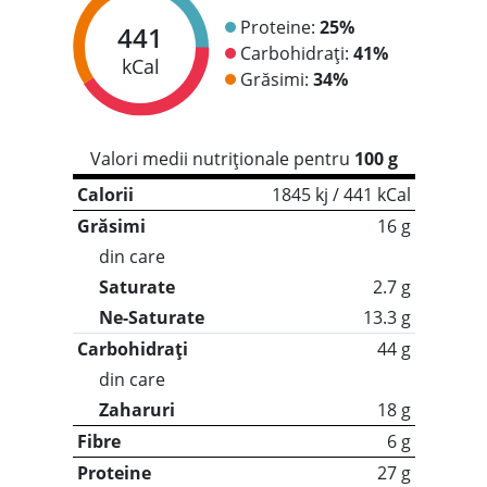
Proteine:
25%
441
Carbohidrați:
41%
kCal
Grăsimi:
34%
Valori medii nutriționale pentru
100 g
Calorii
1845 kj / 441 kCal
Grăsimi
16 g
din care
Saturate
2.7 g
Ne-Saturate
13.3 g
Carbohidrați
44 g
din care
Zaharuri
18 g
Fibre
6 g
Proteine
27 g