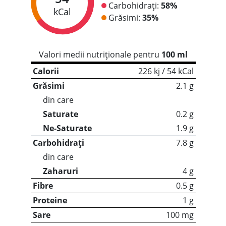
Carbohidrați:
58%
kCal
Grăsimi:
35%
Valori medii nutriționale pentru
100 ml
Calorii
226 kj / 54 kCal
Grăsimi
2.1 g
din care
Saturate
0.2 g
Ne-Saturate
1.9 g
Carbohidrați
7.8 g
din care
Zaharuri
4 g
Fibre
0.5 g
Proteine
1 g
Sare
100 mg