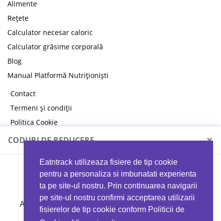
Alimente
Rețete
Calculator necesar caloric
Calculator grăsime corporală
Blog
Manual Platformă Nutriționiști
Contact
Termeni și condiții
Politica Cookie
Politica de confidențialitate
×
CODURI DE REDUCERE
Eatntrack utilizeaza fisiere de tip cookie
MYPROTEIN
pentru a personaliza si imbunatati experienta
ta pe site-ul nostru. Prin continuarea navigarii
pe site-ul nostru confirmi acceptarea utilizarii
Ai
40%
reducere la orice comandă folosind codul
fisierelor de tip cookie conform Politicii de
EATTRACK