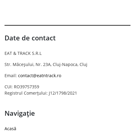
Date de contact
EAT & TRACK S.R.L
Str. Măceșului, Nr. 23A, Cluj-Napoca, Cluj
Email:
contact@eatntrack.ro
CUI: RO39757359
Registrul Comerțului: J12/1798/2021
Navigație
Acasă