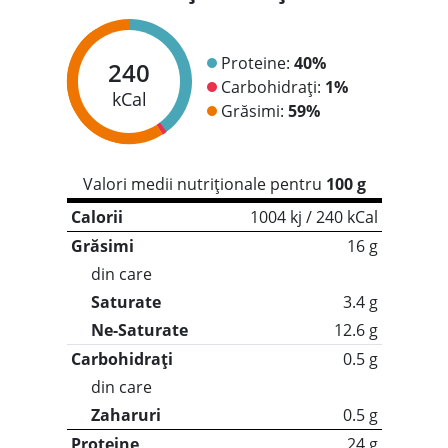
Proteine:
40%
240
Carbohidrați:
1%
kCal
Grăsimi:
59%
Valori medii nutriționale pentru
100 g
Calorii
1004 kj / 240 kCal
Grăsimi
16 g
din care
Saturate
3.4 g
Ne-Saturate
12.6 g
Carbohidrați
0.5 g
din care
Zaharuri
0.5 g
Proteine
24 g