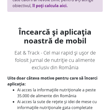
obiectivul,
îl poți calcula aici.
Încearcă și aplicația
noastră de mobil
Eat & Track - Cel mai rapid și ușor de
folosit jurnal de nutriție cu alimente
exclusiv din România
Uite doar câteva motive pentru care să încerci
aplicația:
Ai acces la informațiile nutriționale a peste
35.000 de alimente din România
Ai acces la sute de rețete și idei de mese cu
informațiile nutriționale gata completate