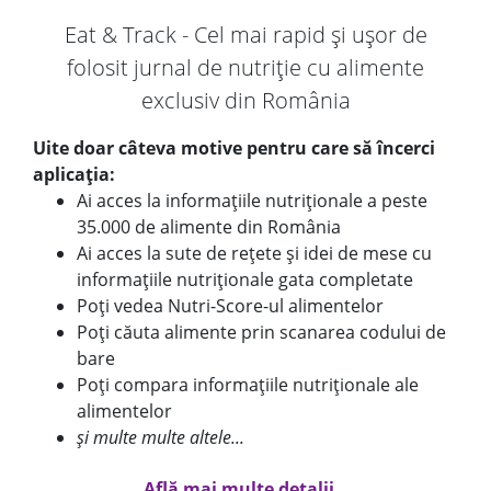
Eat & Track - Cel mai rapid și ușor de
folosit jurnal de nutriție cu alimente
exclusiv din România
Uite doar câteva motive pentru care să încerci
aplicația:
Ai acces la informațiile nutriționale a peste
35.000 de alimente din România
Ai acces la sute de rețete și idei de mese cu
informațiile nutriționale gata completate
Poți vedea Nutri-Score-ul alimentelor
Poți căuta alimente prin scanarea codului de
bare
Poți compara informațiile nutriționale ale
alimentelor
și multe multe altele...
Află mai multe detalii