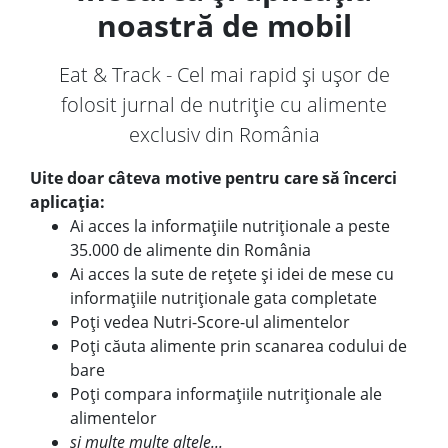
noastră de mobil
Eat & Track - Cel mai rapid și ușor de
folosit jurnal de nutriție cu alimente
exclusiv din România
Uite doar câteva motive pentru care să încerci
aplicația:
Ai acces la informațiile nutriționale a peste
35.000 de alimente din România
Ai acces la sute de rețete și idei de mese cu
informațiile nutriționale gata completate
Poți vedea Nutri-Score-ul alimentelor
Poți căuta alimente prin scanarea codului de
bare
Poți compara informațiile nutriționale ale
alimentelor
și multe multe altele...