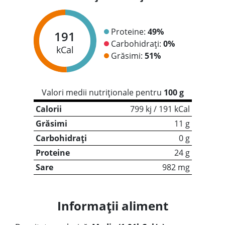
Proteine:
49%
191
Carbohidrați:
0%
kCal
Grăsimi:
51%
Valori medii nutriționale pentru
100 g
Calorii
799 kj / 191 kCal
Grăsimi
11 g
Carbohidrați
0 g
Proteine
24 g
Sare
982 mg
Informații aliment