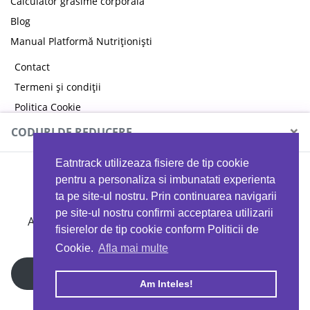
Calculator grăsime corporală
Blog
Manual Platformă Nutriționiști
Contact
Termeni și condiții
Politica Cookie
Politica de confidențialitate
×
CODURI DE REDUCERE
Eatntrack utilizeaza fisiere de tip cookie
MYPROTEIN
pentru a personaliza si imbunatati experienta
ta pe site-ul nostru. Prin continuarea navigarii
pe site-ul nostru confirmi acceptarea utilizarii
Ai
40%
reducere la orice comandă folosind codul
fisierelor de tip cookie conform Politicii de
EATTRACK
Cookie.
Afla mai multe
Profită acum
Am Inteles!
Copyright © 2026 EAT & TRACK S.R.L