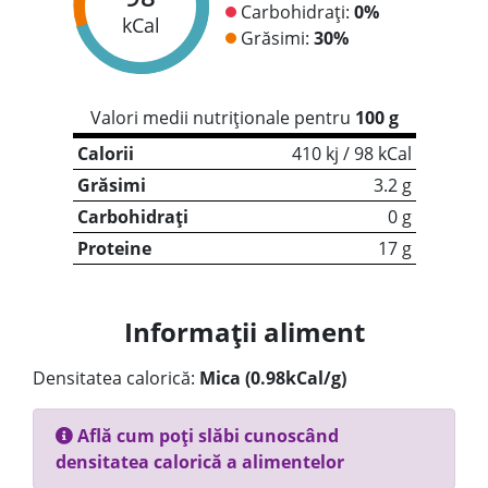
Carbohidrați:
0%
kCal
Grăsimi:
30%
Valori medii nutriționale pentru
100 g
Calorii
410 kj / 98 kCal
Grăsimi
3.2 g
Carbohidrați
0 g
Proteine
17 g
Informații aliment
Densitatea calorică:
Mica (0.98kCal/g)
Află cum poți slăbi cunoscând
densitatea calorică a alimentelor