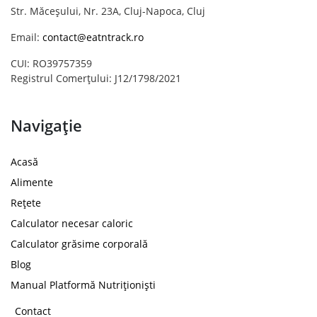
Str. Măceșului, Nr. 23A, Cluj-Napoca, Cluj
Email:
contact@eatntrack.ro
CUI: RO39757359
Registrul Comerțului: J12/1798/2021
Navigație
Acasă
Alimente
Rețete
Calculator necesar caloric
Calculator grăsime corporală
Blog
Manual Platformă Nutriționiști
Contact