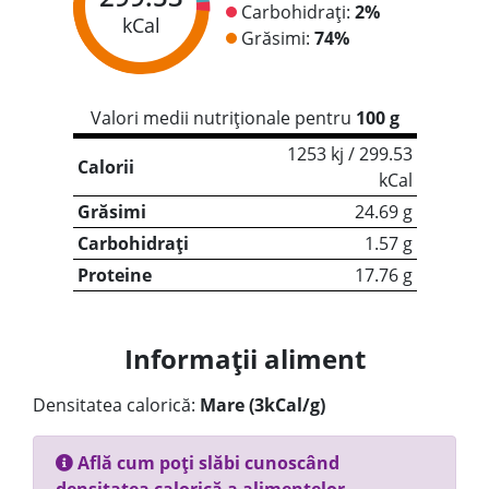
Carbohidrați:
2%
kCal
Grăsimi:
74%
Valori medii nutriționale pentru
100 g
1253 kj / 299.53
Calorii
kCal
Grăsimi
24.69 g
Carbohidrați
1.57 g
Proteine
17.76 g
Informații aliment
Densitatea calorică:
Mare (3kCal/g)
Află cum poți slăbi cunoscând