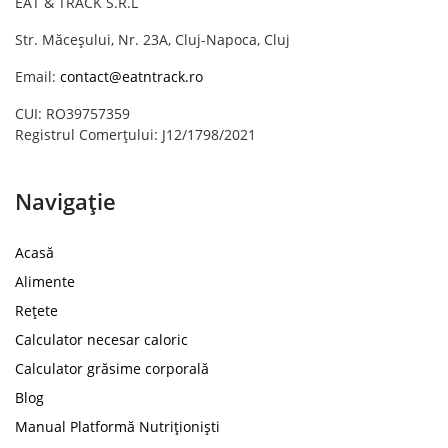
EAT & TRACK S.R.L
Str. Măceșului, Nr. 23A, Cluj-Napoca, Cluj
Email:
contact@eatntrack.ro
CUI: RO39757359
Registrul Comerțului: J12/1798/2021
Navigație
Acasă
Alimente
Rețete
Calculator necesar caloric
Calculator grăsime corporală
Blog
Manual Platformă Nutriționiști