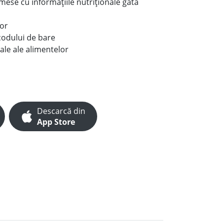
e mese cu informațiile nutriționale gata
lor
codului de bare
ale ale alimentelor
Descarcă din
App Store