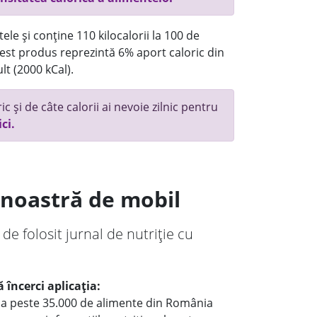
ele și conține 110 kilocalorii la 100 de
st produs reprezintă 6% aport caloric din
lt (2000 kCal).
c și de câte calorii ai nevoie zilnic pentru
ici.
a noastră de mobil
 de folosit jurnal de nutriție cu
 încerci aplicația:
le a peste 35.000 de alimente din România