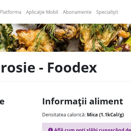
(current)
(current)
Platforma
Aplicație Mobil
Abonamente
Specialiști
 rosie - Foodex
le
Informații aliment
Densitatea calorică:
Mica (1.1kCal/g)
Află cum poți slăbi cunoscând de