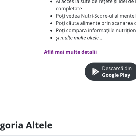
Ai acces la sute de rețete și idei d
completate
Poți vedea Nutri-Score-ul alimente
Poți căuta alimente prin scanarea 
Poți compara informațiile nutrițion
și multe multe altele...
Află mai multe detalii
Descarcă din
Google Play
goria Altele