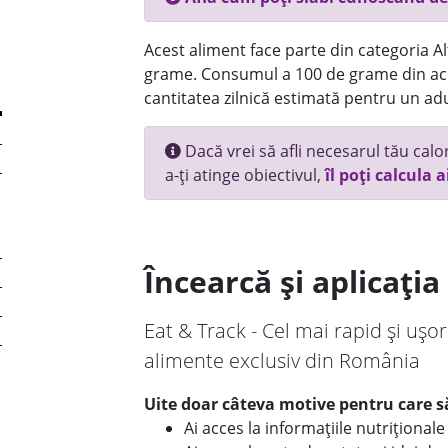
Acest aliment face parte din categoria Alt
grame. Consumul a 100 de grame din ace
cantitatea zilnică estimată pentru un adu
Dacă vrei să afli necesarul tău calori
a-ți atinge obiectivul,
îl poți calcula a
Încearcă și aplicați
Eat & Track - Cel mai rapid și ușor
alimente exclusiv din România
Uite doar câteva motive pentru care să
Ai acces la informațiile nutriționa