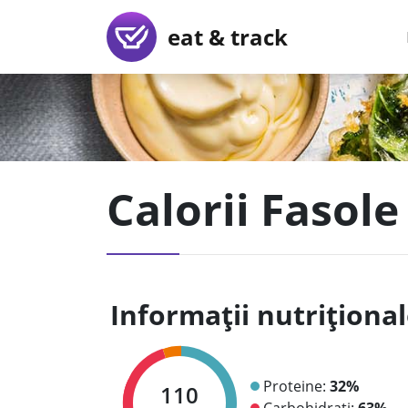
eat & track
Calorii Fasole
Informații nutriționa
Proteine:
32%
110
Carbohidrați:
63%