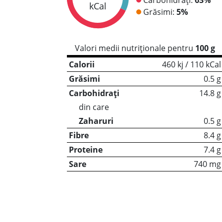
kCal
Grăsimi:
5%
Valori medii nutriționale pentru
100 g
Calorii
460 kj / 110 kCal
Grăsimi
0.5 g
Carbohidrați
14.8 g
din care
Zaharuri
0.5 g
Fibre
8.4 g
Proteine
7.4 g
Sare
740 mg