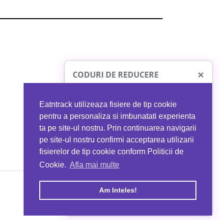
×
CODURI DE REDUCERE
Eatntrack utilizeaza fisiere de tip cookie
O41
MYPROTEIN
pentru a personaliza si imbunatati experienta
ta pe site-ul nostru. Prin continuarea navigarii
 orice comandă
Ai
40%
reducere la orice comandă
pe site-ul nostru confirmi acceptarea utilizarii
EATNTRACK
folosind codul
EATTRACK
fisierelor de tip cookie conform Politicii de
Cookie.
Afla mai multe
acum
Profită acum
Am Inteles!
Copyright © 2026 EAT & TRACK S.R.L