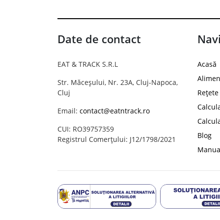
Date de contact
Navi
EAT & TRACK S.R.L
Acasă
Alimen
Str. Măceșului, Nr. 23A, Cluj-Napoca,
Cluj
Rețete
Calcul
Email:
contact@eatntrack.ro
Calcul
CUI: RO39757359
Blog
Registrul Comerțului: J12/1798/2021
Manual