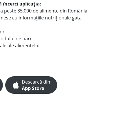
 încerci aplicația:
le a peste 35.000 de alimente din România
e mese cu informațiile nutriționale gata
lor
codului de bare
ale ale alimentelor
Descarcă din
App Store