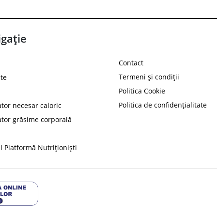
gație
Contact
Termeni și condiții
te
Politica Cookie
Politica de confidențialitate
ator necesar caloric
PROT
ator grăsime corporală
Ai
10%
reducere la
folosind codul
 Platformă Nutriționiști
Profită 