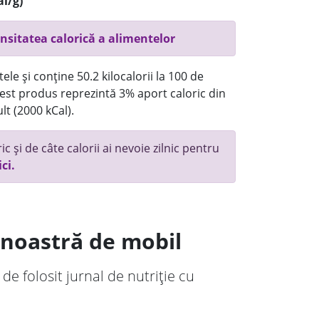
al/g)
nsitatea calorică a alimentelor
ele și conține 50.2 kilocalorii la 100 de
st produs reprezintă 3% aport caloric din
lt (2000 kCal).
c și de câte calorii ai nevoie zilnic pentru
ici.
a noastră de mobil
 de folosit jurnal de nutriție cu