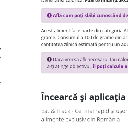
Densitatea calorică:
Foarte mica (0.5kC
Află cum poți slăbi cunoscând de
Acest aliment face parte din categoria Alt
grame. Consumul a 100 de grame din ace
cantitatea zilnică estimată pentru un adu
Dacă vrei să afli necesarul tău calori
a-ți atinge obiectivul,
îl poți calcula a
Încearcă și aplicați
Eat & Track - Cel mai rapid și ușor
alimente exclusiv din România