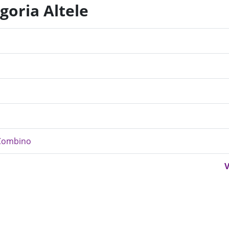
goria Altele
- Combino
V