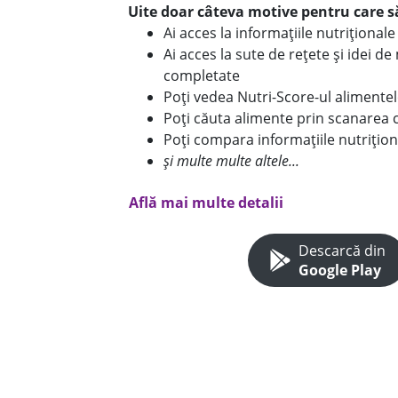
Uite doar câteva motive pentru care să
Ai acces la informațiile nutriționa
Ai acces la sute de rețete și idei d
completate
Poți vedea Nutri-Score-ul alimente
Poți căuta alimente prin scanarea 
Poți compara informațiile nutrițion
și multe multe altele...
Află mai multe detalii
Descarcă din
Google Play