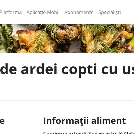
(current)
(current)
Platforma
Aplicație Mobil
Abonamente
Specialiști
 de ardei copti cu 
le
Informații aliment