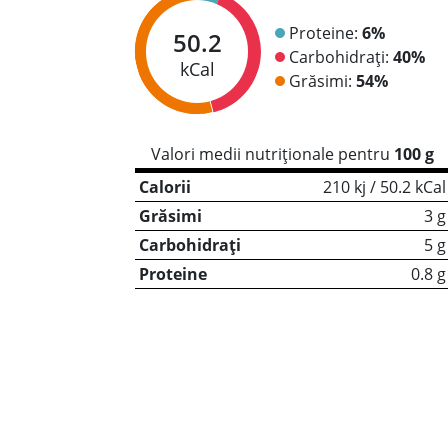
Proteine:
6%
50.2
Carbohidrați:
40%
kCal
Grăsimi:
54%
Valori medii nutriționale pentru
100 g
Calorii
210 kj / 50.2 kCal
Grăsimi
3 g
Carbohidrați
5 g
Proteine
0.8 g