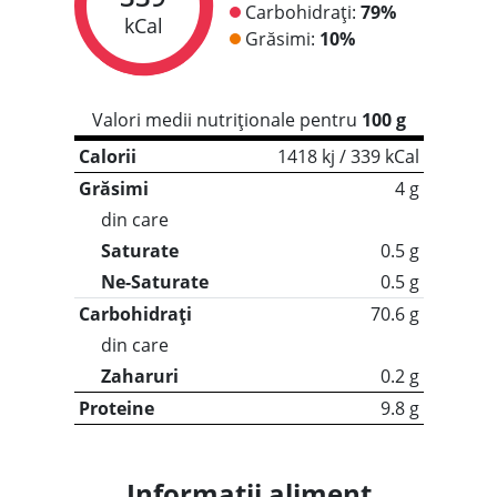
Carbohidrați:
79%
kCal
Grăsimi:
10%
Valori medii nutriționale pentru
100 g
Calorii
1418 kj / 339 kCal
Grăsimi
4 g
din care
Saturate
0.5 g
Ne-Saturate
0.5 g
Carbohidrați
70.6 g
din care
Zaharuri
0.2 g
Proteine
9.8 g
Informații aliment