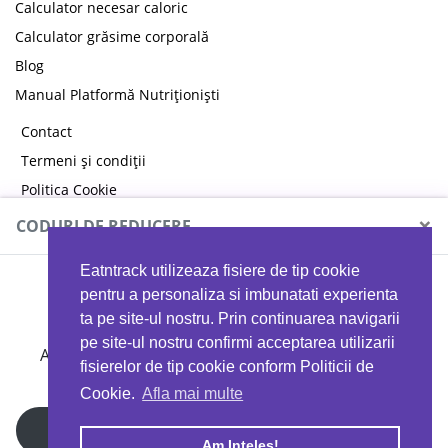
Calculator necesar caloric
Calculator grăsime corporală
Blog
Manual Platformă Nutriționiști
Contact
Termeni și condiții
Politica Cookie
Politica de confidențialitate
×
CODURI DE REDUCERE
Eatntrack utilizeaza fisiere de tip cookie
MYPROTEIN
pentru a personaliza si imbunatati experienta
ta pe site-ul nostru. Prin continuarea navigarii
pe site-ul nostru confirmi acceptarea utilizarii
Ai
40%
reducere la orice comandă folosind codul
fisierelor de tip cookie conform Politicii de
EATTRACK
Cookie.
Afla mai multe
Profită acum
Am Inteles!