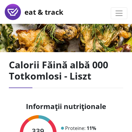
eat & track
Calorii Făină albă 000
Totkomlosi - Liszt
Informații nutriționale
Proteine:
11%
339