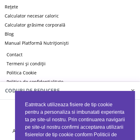
Rețete
Calculator necesar caloric
Calculator grăsime corporală
Blog
Manual Platformă Nutriționiști
Contact
Termeni și condiții
Politica Cookie
Politica de confidențialitate
×
CODURI DE REDUCERE
Eatntrack utilizeaza fisiere de tip cookie
MYPROTEIN
pentru a personaliza si imbunatati experienta
ta pe site-ul nostru. Prin continuarea navigarii
pe site-ul nostru confirmi acceptarea utilizarii
Ai
40%
reducere la orice comandă folosind codul
fisierelor de tip cookie conform Politicii de
EATTRACK