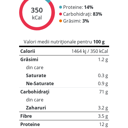
Proteine:
14%
350
Carbohidrați:
83%
kCal
Grăsimi:
3%
Valori medii nutriționale pentru
100 g
Calorii
1464 kj / 350 kCal
Grăsimi
1.2 g
din care
Saturate
0.3 g
Ne-Saturate
0.9 g
Carbohidrați
71 g
din care
Zaharuri
3.2 g
Fibre
3.5 g
Proteine
12 g