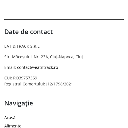
Date de contact
EAT & TRACK S.R.L
Str. Măceșului, Nr. 23A, Cluj-Napoca, Cluj
Email:
contact@eatntrack.ro
CUI: RO39757359
Registrul Comerțului: J12/1798/2021
Navigație
Acasă
Alimente