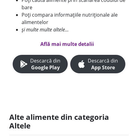
Poți căuta alimente prin scanarea codului de
bare
Poți compara informațiile nutriționale ale
alimentelor
și multe multe altele...
Află mai multe detalii
Descarcă din
Descarcă din
Google Play
App Store
Alte alimente din categoria
Altele