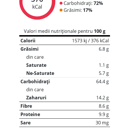
Carbohidrați:
72%
kCal
Grăsimi:
17%
Valori medii nutriționale pentru
100 g
Calorii
1573 kj / 376 kCal
Grăsimi
6.8 g
din care
Saturate
1.1 g
Ne-Saturate
5.7 g
Carbohidrați
64.4 g
din care
Zaharuri
14.2 g
Fibre
8.6 g
Proteine
9.9 g
Sare
30 mg