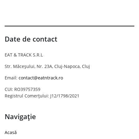
Date de contact
EAT & TRACK S.R.L
Str. Măceșului, Nr. 23A, Cluj-Napoca, Cluj
Email:
contact@eatntrack.ro
CUI: RO39757359
Registrul Comerțului: J12/1798/2021
Navigație
Acasă