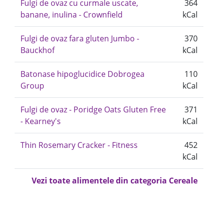
Fulgi de ovaz cu curmale uscate,
364
banane, inulina - Crownfield
kCal
Fulgi de ovaz fara gluten Jumbo -
370
Bauckhof
kCal
Batonase hipoglucidice Dobrogea
110
Group
kCal
Fulgi de ovaz - Poridge Oats Gluten Free
371
- Kearney's
kCal
Thin Rosemary Cracker - Fitness
452
kCal
Vezi toate alimentele din categoria Cereale