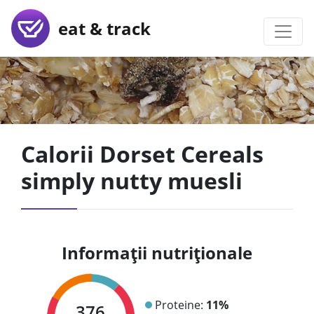
eat & track
Calorii Dorset Cereals
simply nutty muesli
Informații nutriționale
Proteine:
11%
376