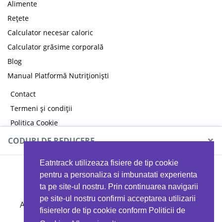
Alimente
Rețete
Calculator necesar caloric
Calculator grăsime corporală
Blog
Manual Platformă Nutriționiști
Contact
Termeni și condiții
Politica Cookie
Politica de confidențialitate
×
CODURI DE REDUCERE
Eatntrack utilizeaza fisiere de tip cookie
MYPROTEIN
pentru a personaliza si imbunatati experienta
ta pe site-ul nostru. Prin continuarea navigarii
pe site-ul nostru confirmi acceptarea utilizarii
Ai
40%
reducere la orice comandă folosind codul
fisierelor de tip cookie conform Politicii de
EATTRACK