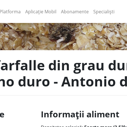
(current)
(current)
Platforma
Aplicație Mobil
Abonamente
Specialiști
farfalle din grau du
no duro - Antonio d
le
Informații aliment