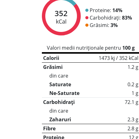
Proteine:
14%
352
Carbohidrați:
83%
kCal
Grăsimi:
3%
Valori medii nutriționale pentru
100 g
Calorii
1473 kj / 352 kCal
Grăsimi
1.2 g
din care
Saturate
0.2 g
Ne-Saturate
1 g
Carbohidrați
72.1 g
din care
Zaharuri
2.3 g
Fibre
2.8 g
Proteine
12 g