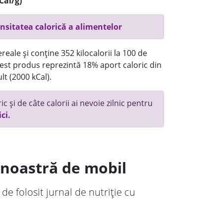
Cal/g)
nsitatea calorică a alimentelor
reale și conține 352 kilocalorii la 100 de
st produs reprezintă 18% aport caloric din
lt (2000 kCal).
c și de câte calorii ai nevoie zilnic pentru
ici.
a noastră de mobil
 de folosit jurnal de nutriție cu