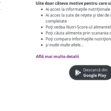
Uite doar câteva motive pentru care să
Ai acces la informațiile nutriționa
Ai acces la sute de rețete și idei d
completate
Poți vedea Nutri-Score-ul alimente
Poți căuta alimente prin scanarea 
Poți compara informațiile nutrițion
și multe multe altele...
Află mai multe detalii
Descarcă din
Google Play