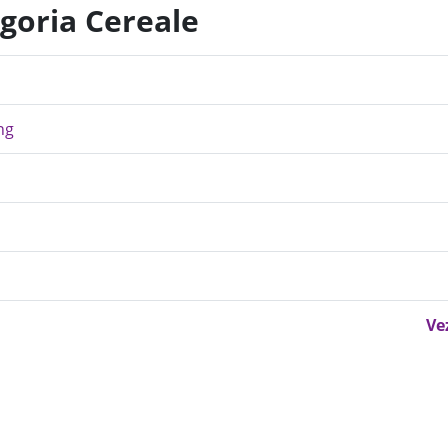
egoria Cereale
ng
Ve