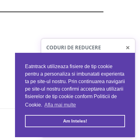
×
CODURI DE REDUCERE
Eatntrack utilizeaza fisiere de tip cookie
O41
MYPROTEIN
pentru a personaliza si imbunatati experienta
ta pe site-ul nostru. Prin continuarea navigarii
 orice comandă
Ai
40%
reducere la orice comandă
pe site-ul nostru confirmi acceptarea utilizarii
EATNTRACK
folosind codul
EATTRACK
fisierelor de tip cookie conform Politicii de
Cookie.
Afla mai multe
acum
Profită acum
Am Inteles!
Copyright © 2026 EAT & TRACK S.R.L