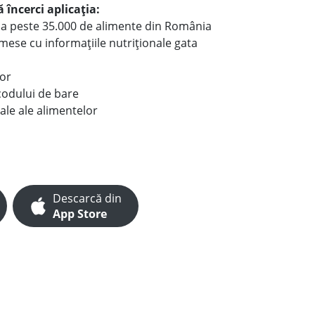
 încerci aplicația:
le a peste 35.000 de alimente din România
e mese cu informațiile nutriționale gata
lor
codului de bare
ale ale alimentelor
Descarcă din
App Store