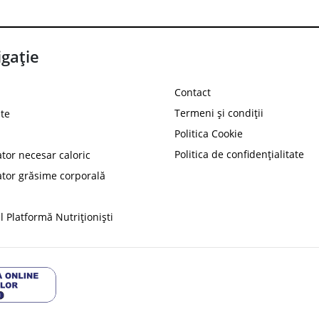
gație
Contact
Termeni și condiții
te
Politica Cookie
Politica de confidențialitate
ator necesar caloric
PROT
ator grăsime corporală
Ai
10%
reducere la
folosind codul
 Platformă Nutriționiști
Profită 