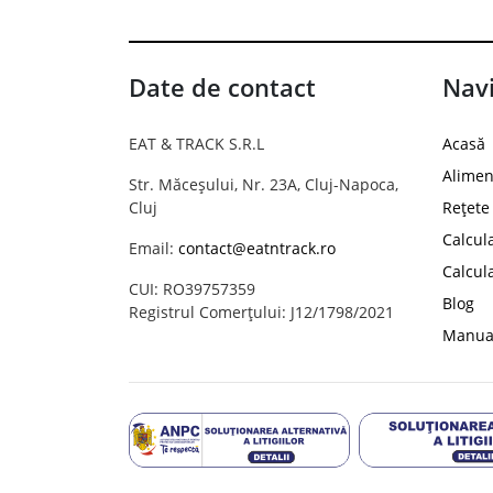
Date de contact
Navi
EAT & TRACK S.R.L
Acasă
Alimen
Str. Măceșului, Nr. 23A, Cluj-Napoca,
Cluj
Rețete
Calcul
Email:
contact@eatntrack.ro
Calcul
CUI: RO39757359
Blog
Registrul Comerțului: J12/1798/2021
Manual