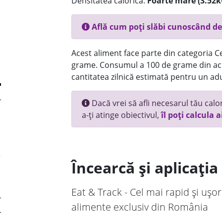
Densitatea calorică:
Foarte mare (3.52k
Află cum poți slăbi cunoscând de
Acest aliment face parte din categoria Ce
grame. Consumul a 100 de grame din ace
cantitatea zilnică estimată pentru un adu
Dacă vrei să afli necesarul tău calori
a-ți atinge obiectivul,
îl poți calcula a
Încearcă și aplicați
Eat & Track - Cel mai rapid și ușor
alimente exclusiv din România