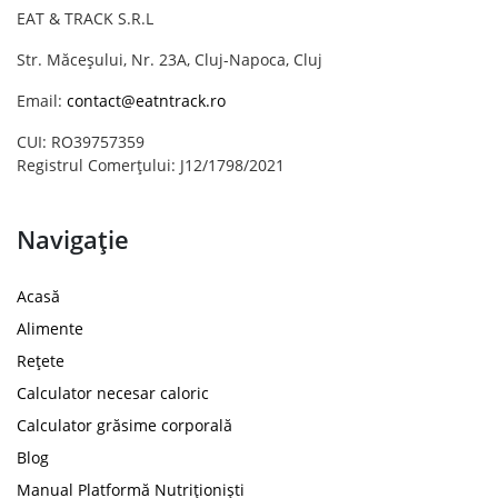
EAT & TRACK S.R.L
Str. Măceșului, Nr. 23A, Cluj-Napoca, Cluj
Email:
contact@eatntrack.ro
CUI: RO39757359
Registrul Comerțului: J12/1798/2021
Navigație
Acasă
Alimente
Rețete
Calculator necesar caloric
Calculator grăsime corporală
Blog
Manual Platformă Nutriționiști