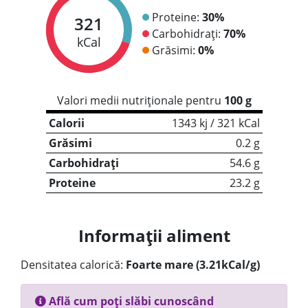
Proteine:
30%
321
Carbohidrați:
70%
kCal
Grăsimi:
0%
Valori medii nutriționale pentru
100 g
Calorii
1343 kj / 321 kCal
Grăsimi
0.2 g
Carbohidrați
54.6 g
Proteine
23.2 g
Informații aliment
Densitatea calorică:
Foarte mare (3.21kCal/g)
Află cum poți slăbi cunoscând