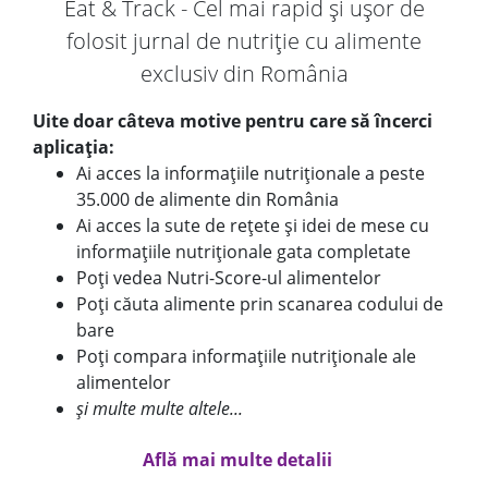
Eat & Track - Cel mai rapid și ușor de
folosit jurnal de nutriție cu alimente
exclusiv din România
Uite doar câteva motive pentru care să încerci
aplicația:
Ai acces la informațiile nutriționale a peste
35.000 de alimente din România
Ai acces la sute de rețete și idei de mese cu
informațiile nutriționale gata completate
Poți vedea Nutri-Score-ul alimentelor
Poți căuta alimente prin scanarea codului de
bare
Poți compara informațiile nutriționale ale
alimentelor
și multe multe altele...
Află mai multe detalii