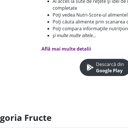
Ai acces la sute de rețete și idei d
completate
Poți vedea Nutri-Score-ul alimente
Poți căuta alimente prin scanarea 
Poți compara informațiile nutrițion
și multe multe altele...
Află mai multe detalii
Descarcă din
Google Play
egoria Fructe