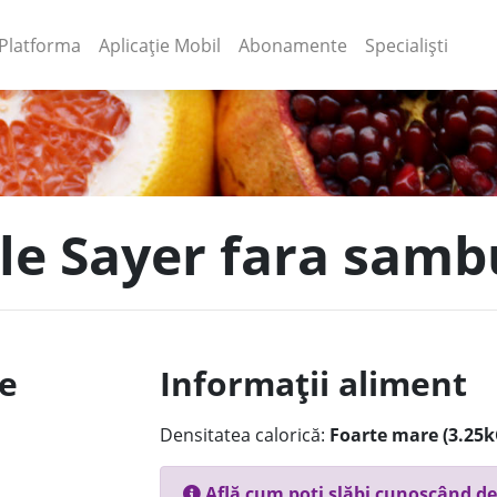
(current)
(current)
Platforma
Aplicație Mobil
Abonamente
Specialiști
le Sayer fara sambu
le
Informații aliment
Densitatea calorică:
Foarte mare (3.25k
Află cum poți slăbi cunoscând de