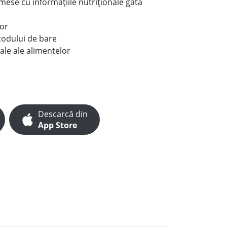
e mese cu informațiile nutriționale gata
lor
codului de bare
ale ale alimentelor
Descarcă din
App Store