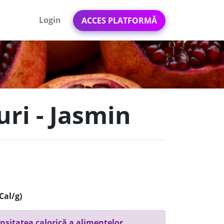
Login
ACCES PLATFORMĂ
ri - Jasmin
Cal/g)
nsitatea calorică a alimentelor