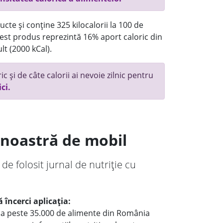
cte și conține 325 kilocalorii la 100 de
st produs reprezintă 16% aport caloric din
lt (2000 kCal).
c și de câte calorii ai nevoie zilnic pentru
ici.
a noastră de mobil
 de folosit jurnal de nutriție cu
 încerci aplicația:
le a peste 35.000 de alimente din România