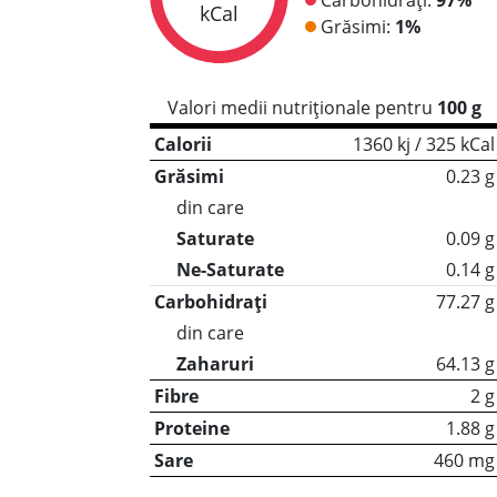
kCal
Grăsimi:
1%
Valori medii nutriționale pentru
100 g
Calorii
1360 kj / 325 kCal
Grăsimi
0.23 g
din care
Saturate
0.09 g
Ne-Saturate
0.14 g
Carbohidrați
77.27 g
din care
Zaharuri
64.13 g
Fibre
2 g
Proteine
1.88 g
Sare
460 mg