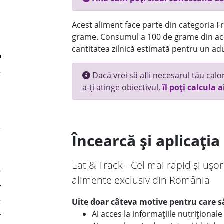
Acest aliment face parte din categoria Fru
grame. Consumul a 100 de grame din ace
cantitatea zilnică estimată pentru un adu
Dacă vrei să afli necesarul tău calori
a-ți atinge obiectivul,
îl poți calcula a
Încearcă și aplicați
Eat & Track - Cel mai rapid și ușor
alimente exclusiv din România
Uite doar câteva motive pentru care să
Ai acces la informațiile nutriționa