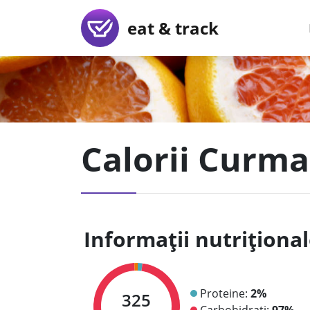
eat & track
Calorii Curma
Informații nutriționa
Proteine:
2%
325
Carbohidrați:
97%