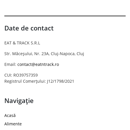
Date de contact
EAT & TRACK S.R.L
Str. Măceșului, Nr. 23A, Cluj-Napoca, Cluj
Email:
contact@eatntrack.ro
CUI: RO39757359
Registrul Comerțului: J12/1798/2021
Navigație
Acasă
Alimente