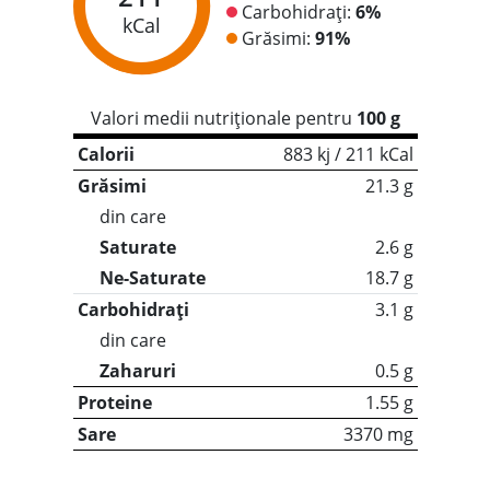
Carbohidrați:
6%
kCal
Grăsimi:
91%
Valori medii nutriționale pentru
100 g
Calorii
883 kj / 211 kCal
Grăsimi
21.3 g
din care
Saturate
2.6 g
Ne-Saturate
18.7 g
Carbohidrați
3.1 g
din care
Zaharuri
0.5 g
Proteine
1.55 g
Sare
3370 mg