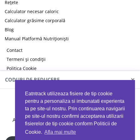
Rețete
Calculator necesar caloric
Calculator grăsime corporală
Blog
Manual Platformă Nutriționiști
Contact
Termeni și condiții
Politica Cookie
Politica de confidențialitate
×
CODURI DE REDUCERE
Eatntrack utilizeaza fisiere de tip cookie
MYPROTEIN
pentru a personaliza si imbunatati experienta
ta pe site-ul nostru. Prin continuarea navigarii
pe site-ul nostru confirmi acceptarea utilizarii
Ai
40%
reducere la orice comandă folosind codul
fisierelor de tip cookie conform Politicii de
EATTRACK
Cookie.
Afla mai multe