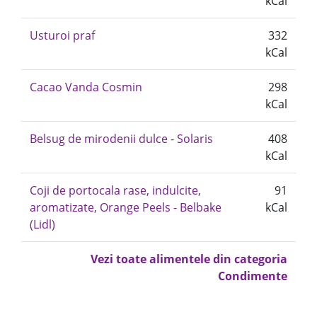
kCal
Usturoi praf
332
kCal
Cacao Vanda Cosmin
298
kCal
Belsug de mirodenii dulce - Solaris
408
kCal
Coji de portocala rase, indulcite,
91
aromatizate, Orange Peels - Belbake
kCal
(Lidl)
Vezi toate alimentele din categoria
Condimente