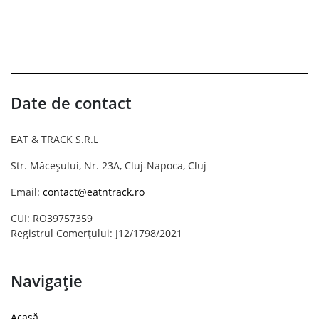
Date de contact
EAT & TRACK S.R.L
Str. Măceșului, Nr. 23A, Cluj-Napoca, Cluj
Email:
contact@eatntrack.ro
CUI: RO39757359
Registrul Comerțului: J12/1798/2021
Navigație
Acasă