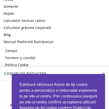
Alimente
Rețete
Calculator necesar caloric
Calculator grăsime corporală
Blog
Manual Platformă Nutriționiști
Contact
Termeni și condiții
Politica Cookie
Politica de confidențialitate
×
CODURI DE REDUCERE
Eatntrack utilizeaza fisiere de tip cookie
MYPROTEIN
pentru a personaliza si imbunatati experienta
ta pe site-ul nostru. Prin continuarea navigarii
pe site-ul nostru confirmi acceptarea utilizarii
Ai
40%
reducere la orice comandă folosind codul
fisierelor de tip cookie conform Politicii de