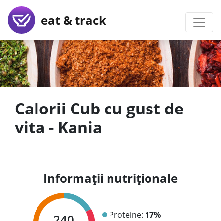
eat & track
Calorii Cub cu gust de
vita - Kania
Informații nutriționale
Proteine:
17%
240