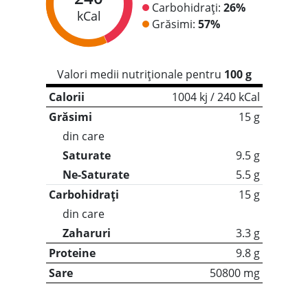
Carbohidrați:
26%
kCal
Grăsimi:
57%
Valori medii nutriționale pentru
100 g
Calorii
1004 kj / 240 kCal
Grăsimi
15 g
din care
Saturate
9.5 g
Ne-Saturate
5.5 g
Carbohidrați
15 g
din care
Zaharuri
3.3 g
Proteine
9.8 g
Sare
50800 mg