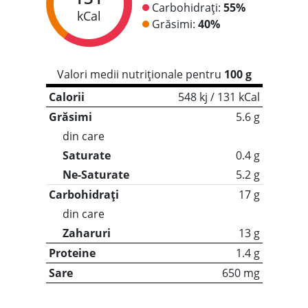
Carbohidrați:
55%
kCal
Grăsimi:
40%
Valori medii nutriționale pentru
100 g
Calorii
548 kj / 131 kCal
Grăsimi
5.6 g
din care
Saturate
0.4 g
Ne-Saturate
5.2 g
Carbohidrați
17 g
din care
Zaharuri
13 g
Proteine
1.4 g
Sare
650 mg