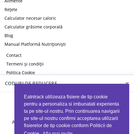
Alimente
Rețete
Calculator necesar caloric
Calculator grăsime corporală
Blog
Manual Platformă Nutriționiști
Contact
Termeni și condiții
Politica Cookie
Politica de confidențialitate
×
CODURI DE REDUCERE
Eatntrack utilizeaza fisiere de tip cookie
MYPROTEIN
pentru a personaliza si imbunatati experienta
ta pe site-ul nostru. Prin continuarea navigarii
pe site-ul nostru confirmi acceptarea utilizarii
Ai
40%
reducere la orice comandă folosind codul
fisierelor de tip cookie conform Politicii de
EATTRACK
Cookie.
Afla mai multe