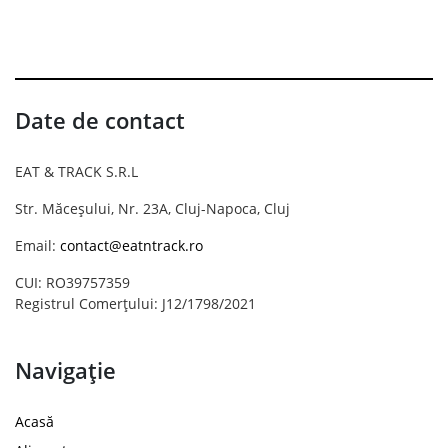
Date de contact
EAT & TRACK S.R.L
Str. Măceșului, Nr. 23A, Cluj-Napoca, Cluj
Email:
contact@eatntrack.ro
CUI: RO39757359
Registrul Comerțului: J12/1798/2021
Navigație
Acasă