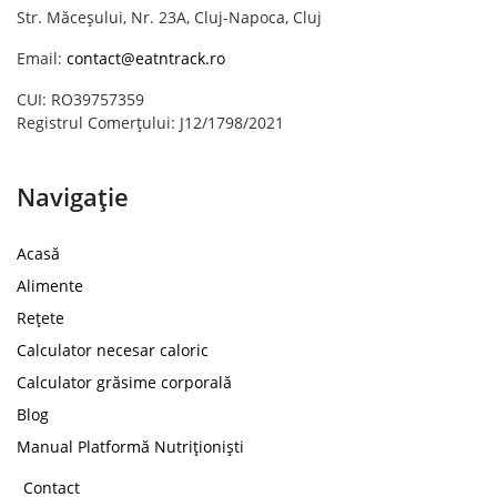
Str. Măceșului, Nr. 23A, Cluj-Napoca, Cluj
Email:
contact@eatntrack.ro
CUI: RO39757359
Registrul Comerțului: J12/1798/2021
Navigație
Acasă
Alimente
Rețete
Calculator necesar caloric
Calculator grăsime corporală
Blog
Manual Platformă Nutriționiști
Contact