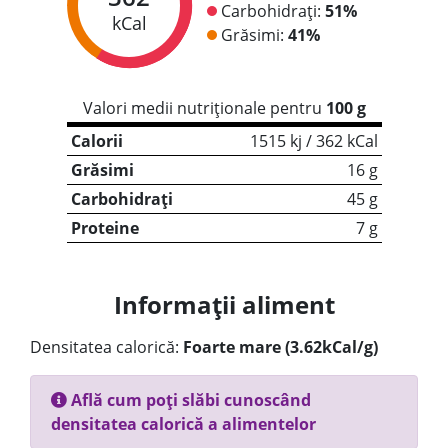
Carbohidrați:
51%
kCal
Grăsimi:
41%
Valori medii nutriționale pentru
100 g
Calorii
1515 kj / 362 kCal
Grăsimi
16 g
Carbohidrați
45 g
Proteine
7 g
Informații aliment
Densitatea calorică:
Foarte mare (3.62kCal/g)
Află cum poți slăbi cunoscând
densitatea calorică a alimentelor